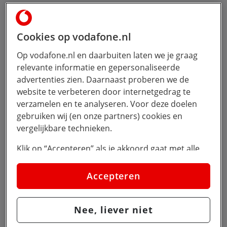
Cookies op vodafone.nl
Op vodafone.nl en daarbuiten laten we je graag
relevante informatie en gepersonaliseerde
advertenties zien. Daarnaast proberen we de
website te verbeteren door internetgedrag te
verzamelen en te analyseren. Voor deze doelen
gebruiken wij (en onze partners) cookies en
vergelijkbare technieken.
Klik op “Accepteren” als je akkoord gaat met alle
cookies. Kies je voor “Nee, liever niet”, dan
plaatsen we alleen strikt noodzakelijke cookies om
Accepteren
de website goed te laten werken. Dat betekent dat
we geen vormen van personalisatie toepassen.
Nee, liever niet
Via cookie instellingen kan je zelf bepalen welke