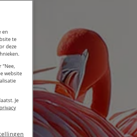
e en
site te
or deze
chnieken.
r “Nee,
de website
lisatie
aatst. Je
privacy
tellingen