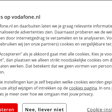
s op vodafone.nl
one.nl en daarbuiten laten we je graag relevante informati
aliseerde advertenties zien. Daarnaast proberen we de web
en door internetgedrag te verzamelen en te analyseren. Vo
ebruiken wij (en onze partners) cookies en vergelijkbare te
“Accepteren” als je akkoord gaat met alle cookies. Kies je voo
iet”, dan plaatsen we alleen strikt noodzakelijke cookies om 
laten werken. Dat betekent dat we geen vormen van persona
en.
ie instellingen kan je zelf bepalen welke cookies worden gepl
euze altijd wijzigen of intrekken op de
cookies pagina
. In ons
es je meer over hoe we omgaan met jouw privacy.
pteren
Nee, liever niet
Cookie-ins