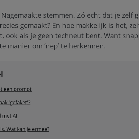
 Nagemaakte stemmen. Zó echt dat je zelf ga
recies gemaakt? En hoe makkelijk is het, zelf
t, ook als je geen techneut bent. Want sna
ste manier om ‘nep’ te herkennen.
el
et een prompt
aak 'gefaket'?
l met AI
ls. Wat kan je ermee?