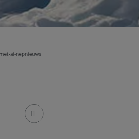
met-ai-nepnieuws
klik om de deellinks te openen