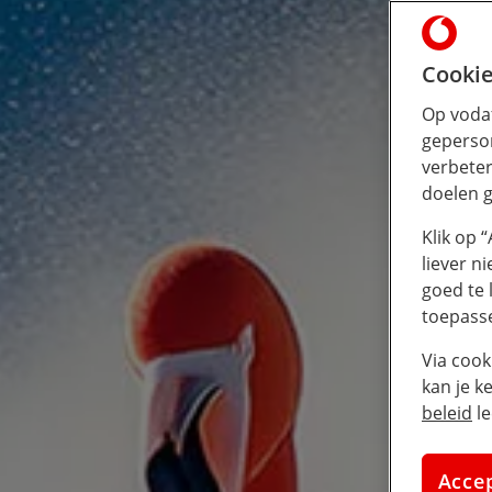
Cookie
Op vodaf
geperson
verbeter
doelen g
Klik op 
liever n
goed te 
toepass
Via cook
kan je k
beleid
le
Acce