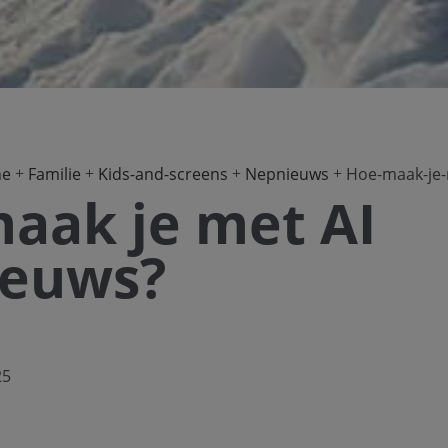
ne
Familie
Kids-and-screens
Nepnieuws
Hoe-maak-je-
aak je met AI
ieuws?
25