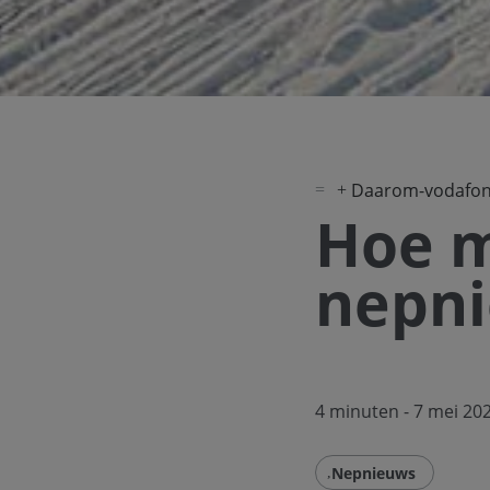
Daarom-vodafo
Hoe m
nepn
4 minuten
- 7 mei 20
Nepnieuws