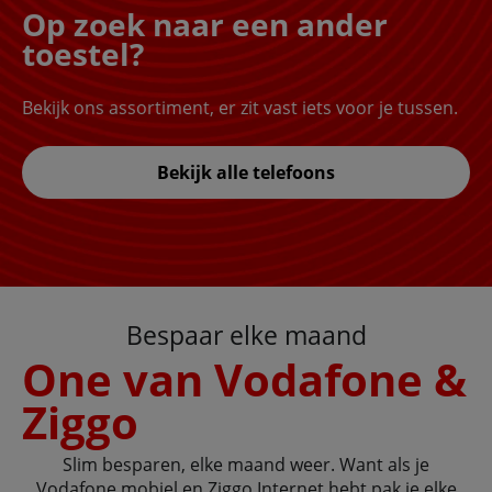
Op zoek naar een ander
toestel?
Bekijk ons assortiment, er zit vast iets voor je tussen.
Bekijk alle telefoons
Bespaar elke maand
One van Vodafone &
Ziggo
Slim besparen, elke maand weer. Want als je
Vodafone mobiel en Ziggo Internet hebt pak je elke