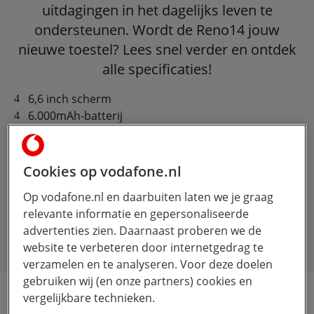
uitdagingen in het dagelijks leven te
ondersteunen. Wordt de Reno14 jouw
nieuwe toestel? Lees snel verder en ontdek
alle specificaties!
6,6 inch scherm
6.000mAh-batterij
AI Flash Photography
MediaTek Dimensity 8350
Cookies op vodafone.nl
Op vodafone.nl en daarbuiten laten we je graag
Geselecteerde apparaat en sim-only ID's voor
relevante informatie en gepersonaliseerde
carrousel zijn niet op voorraad
advertenties zien. Daarnaast proberen we de
website te verbeteren door internetgedrag te
verzamelen en te analyseren. Voor deze doelen
gebruiken wij (en onze partners) cookies en
vergelijkbare technieken.