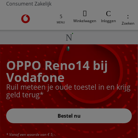
Consument
Zakelijk
Ga naar de Vodafone homepage
Winkelwagen
Inloggen
MENU
Zoeken
OPPO Reno14 bij
Vodafone
Ruil meteen je oude toestel in en krijg
geld terug*
Bestel nu
* Vanaf een waarde van € 5,-.