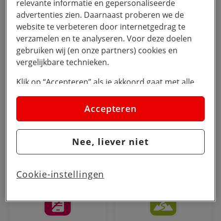
relevante informatie en gepersonaliseerde
Schermtijd
Grooming
advertenties zien. Daarnaast proberen we de
website te verbeteren door internetgedrag te
verzamelen en te analyseren. Voor deze doelen
gebruiken wij (en onze partners) cookies en
vergelijkbare technieken.
Gaming
Sexting
Klik op “Accepteren” als je akkoord gaat met alle
cookies. Kies je voor “Nee, liever niet”, dan
plaatsen we alleen strikt noodzakelijke cookies om
Accepteren
de website goed te laten werken. Dat betekent dat
we geen vormen van personalisatie toepassen.
Nee, liever niet
Via cookie instellingen kan je zelf bepalen welke
Waar start je
Cyberpesten
cookies worden geplaatst. Je kan je keuze altijd
wijzigen of intrekken op de
cookies pagina
. In ons
Cookie-instellingen
privacy beleid
lees je meer over hoe we omgaan
met jouw privacy.