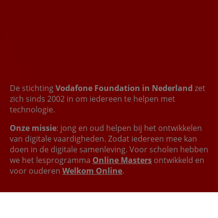
De stichting
Vodafone Foundation in Nederland
zet
zich sinds 2002 in om iedereen te helpen met
technologie.
Onze missie
: jong en oud helpen bij het ontwikkelen
van digitale vaardigheden. Zodat iedereen mee kan
doen in de digitale samenleving. Voor scholen hebben
we het lesprogramma
Online Masters
ontwikkeld en
voor ouderen
Welkom Online
.
Lees meer over de Vodafone Foundation