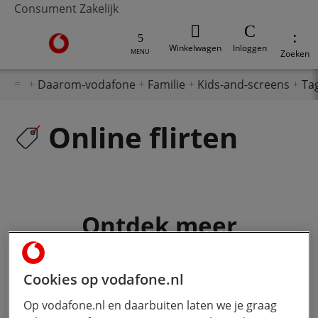
Consument
Zakelijk
Ga naar de Vodafone homepage
Winkelwagen
Inloggen
MENU
Zoeken
Daarom-vodafone
Familie
Kids-and-screens
Tag
Online flirten
Ontdek meer
Cookies op vodafone.nl
Op vodafone.nl en daarbuiten laten we je graag