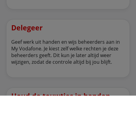
Delegeer
Geef werk uit handen en wijs beheerders aan in
My Vodafone. Je kiest zelf welke rechten je deze
beheerders geeft. Dit kun je later altijd weer
wijzigen, zodat de controle altijd bij jou blijft.
Houd de touwtjes in handen
Bekijk alle tegoed en verbruiksdetails of stel
notificaties in op het verbruik van medewerkers.
En dat niet alleen, je kunt ook instellingen
aanpassen zoals simactivatie, VPN- of voicemail-