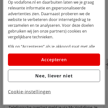
Op vodafone.nl en daarbuiten laten we je graag
relevante informatie en gepersonaliseerde
advertenties zien. Daarnaast proberen we de
website te verbeteren door internetgedrag te
verzamelen en te analyseren. Voor deze doelen
gebruiken wij (en onze partners) cookies en
vergelijkbare technieken.
Klik op “Accepteren” als je akkoord gaat met alle
cookies. Kies je voor “Nee, liever niet”, dan
plaatsen we alleen strikt noodzakelijke cookies om
Accepteren
de website goed te laten werken. Dat betekent dat
Support
Abonnement-en-rekening
Telefonische-
we geen vormen van personalisatie toepassen.
Nee, liever niet
Via cookie instellingen kan je zelf bepalen welke
cookies worden geplaatst. Je kan je keuze altijd
wijzigen of intrekken op de
cookies pagina
. In ons
Cookie-instellingen
Overlast melden
privacy beleid
lees je meer over hoe we omgaan
met jouw privacy.
Telefonische overlast meld je via My Vodafone. Je