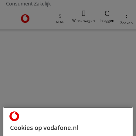
Consument
Zakelijk
Ga naar de Vodafone homepage
Winkelwagen
Inloggen
MENU
Zoeken
Overlast melden
Heb je last van ongewenste telefoontjes? We staan
voor je klaar en lossen het samen op.
Cookies op vodafone.nl