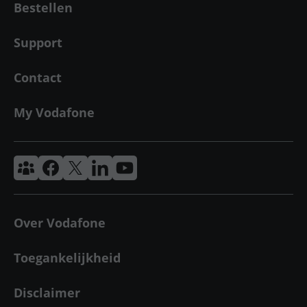
Bestellen
Support
Contact
My Vodafone
Vodafone & Ziggo Community
Vodafone Facebook
Vodafone X
VodafoneZiggo LinkedIn
Vodafone YouTube
Over Vodafone
Toegankelijkheid
Disclaimer