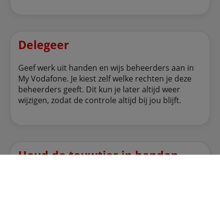
Delegeer
Geef werk uit handen en wijs beheerders aan in
My Vodafone. Je kiest zelf welke rechten je deze
beheerders geeft. Dit kun je later altijd weer
wijzigen, zodat de controle altijd bij jou blijft.
Houd de touwtjes in handen
Bekijk alle tegoed en verbruiksdetails of stel
notificaties in op het verbruik van medewerkers.
En dat niet alleen, je kunt ook instellingen
aanpassen zoals simactivatie, VPN- of voicemail-