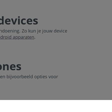
devices
ndoening. Zo kun je jouw device
droid apparaten
.
ones
den bijvoorbeeld opties voor