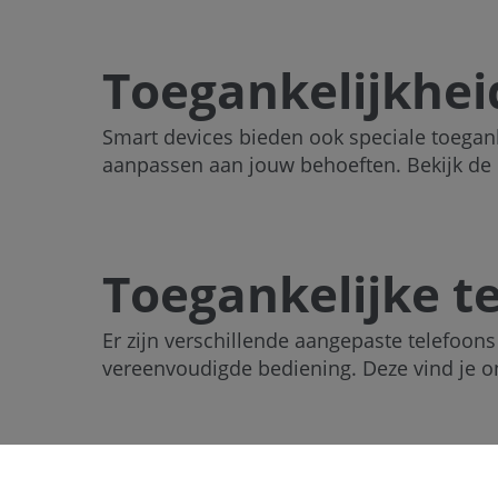
Toegankelijkhei
Smart devices bieden ook speciale toegan
aanpassen aan jouw behoeften. Bekijk de
Toegankelijke t
Er zijn verschillende aangepaste telefoon
vereenvoudigde bediening. Deze vind je o