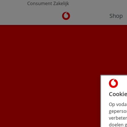
Consument
Zakelijk
Ga naar de Vodafone homepa
Shop
Cookie
Op vodaf
geperson
verbeter
doelen g