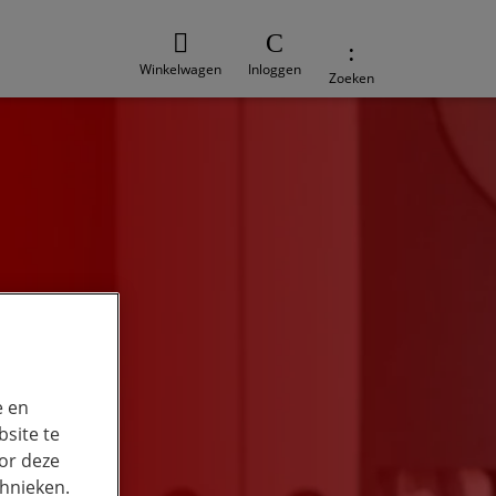
Winkelwagen
Inloggen
Zoeken
e en
site te
or deze
chnieken.