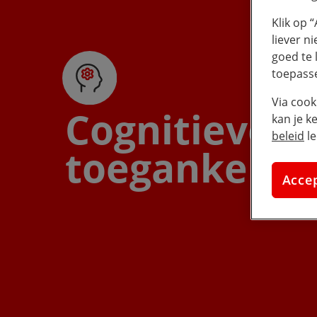
Klik op 
liever n
goed te 
toepass
Via cook
Cognitieve
kan je k
beleid
le
toegankelijk
Acce