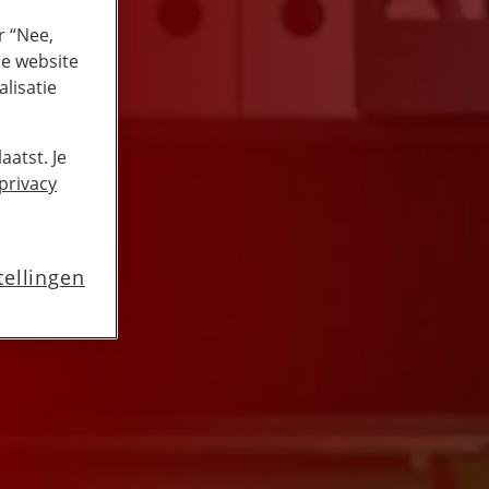
r “Nee,
de website
lisatie
aatst. Je
privacy
tellingen