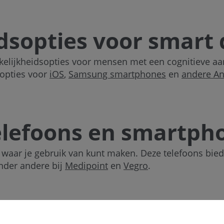
dsopties voor smart 
kelijkheidsopties voor mensen met een cognitieve aa
 opties voor
iOS
,
Samsung smartphones
en
andere An
elefoons en smartph
s waar je gebruik van kunt maken. Deze telefoons bie
nder andere bij
Medipoint
en
Vegro
.