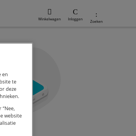
Winkelwagen
Inloggen
Zoeken
e en
site te
or deze
chnieken.
r “Nee,
de website
lisatie