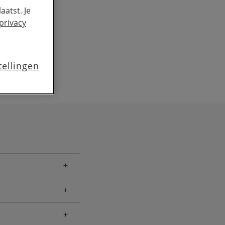
aatst. Je
privacy
tellingen