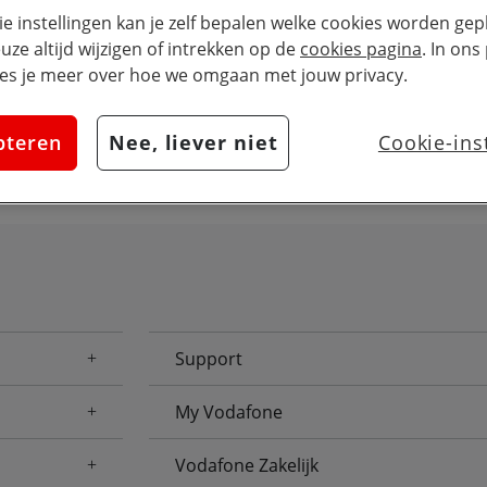
Zoek
issen
ie instellingen kan je zelf bepalen welke cookies worden gepl
euze altijd wijzigen of intrekken op de
cookies pagina
. In ons
es je meer over hoe we omgaan met jouw privacy.
pteren
Nee, liever niet
Cookie-ins
Support
My Vodafone
Vodafone Zakelijk