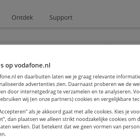
ge
Ontdek
Support
s op vodafone.nl
one.nl en daarbuiten laten we je graag relevante informati
aliseerde advertenties zien. Daarnaast proberen we de web
t
en door internetgedrag te verzamelen en te analyseren. Vo
je vraag te
ebruiken wij (en onze partners) cookies en vergelijkbare te
“Accepteren” als je akkoord gaat met alle cookies. Kies je voo
beter onze Ai
iet”, dan plaatsen we alleen strikt noodzakelijke cookies om 
laten werken. Dat betekent dat we geen vormen van persona
en.