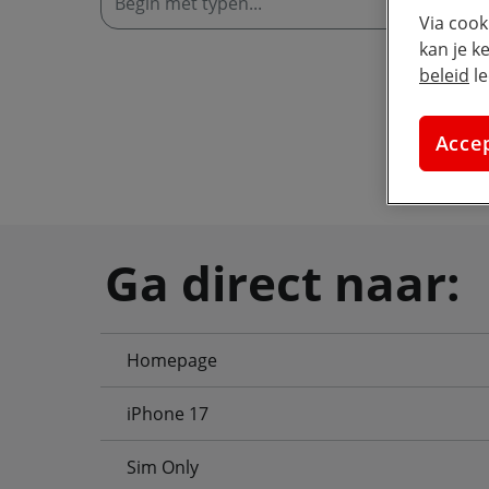
W
Via cook
kan je k
beleid
le
Acce
Ga direct naar:
Homepage
iPhone 17
Sim Only