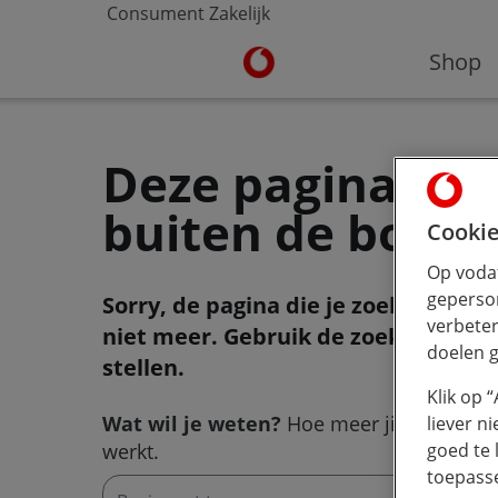
Consument
Zakelijk
Ga naar de Vodafone homepa
Shop
Deze pagina viel
buiten de boot
Cookie
Op vodaf
geperson
Sorry, de pagina die je zoekt bestaa
verbeter
niet meer. Gebruik de zoekbalk om 
doelen g
stellen.
Klik op 
Wat wil je weten?
Hoe meer jij typt, hoe 
liever n
werkt.
goed te 
toepass