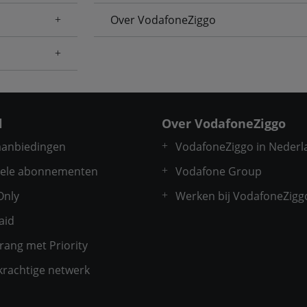
Over VodafoneZiggo
l
Over VodafoneZiggo
 aanbiedingen
VodafoneZiggo in Nederl
ele abonnementen
Vodafone Group
Only
Werken bij VodafoneZigg
aid
rang met Priority
krachtige netwerk