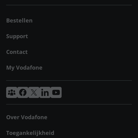
Bestellen
Support
Contact
My Vodafone
Vodafone & Ziggo Community
Vodafone Facebook
Vodafone X
VodafoneZiggo LinkedIn
Vodafone YouTube
Over Vodafone
Toegankelijkheid