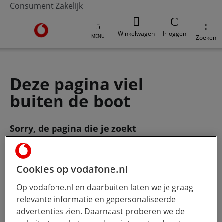
Consument
Zakelijk
Ga naar de Vodafone homepage
Winkelwagen
Inloggen
MENU
Zoeken
Deze pagina viel
buiten de boot
Sorry, de pagina die je zoekt
bestaat
niet meer. Gebruik de zoekbalk
om je vraag te stellen.
Cookies op vodafone.nl
Op vodafone.nl en daarbuiten laten we je graag
Wat wil je weten?
Hoe meer jij
relevante informatie en gepersonaliseerde
typt, hoe beter onze Ai werkt.
advertenties zien. Daarnaast proberen we de