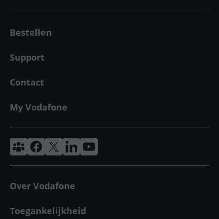
Bestellen
Support
Contact
My Vodafone
Vodafone & Ziggo Community
Vodafone Facebook
Vodafone X
VodafoneZiggo LinkedIn
Vodafone YouTube
Over Vodafone
Toegankelijkheid