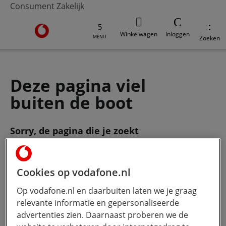
Consument
Zakelijk
Ga naar de Vodafone homepage
Winkelwagen
Inloggen
MENU
Zoeken
Deze pagina viel
buiten de boot
Sorry, de pagina die je zoekt
bestaat
niet meer. Gebruik de zoekbalk
om je vraag te stellen.
Cookies op vodafone.nl
Op vodafone.nl en daarbuiten laten we je graag
Wat wil je weten?
Hoe meer jij
relevante informatie en gepersonaliseerde
typt, hoe beter onze Ai werkt.
advertenties zien. Daarnaast proberen we de