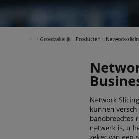
Grootzakelijk
Producten
Network-slici
Networ
Busine
Network Slicing
kunnen verschil
bandbreedtes r
netwerk is, u he
zeker van een s