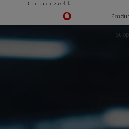
Consument
Zakelijk
Ga naar de Vodafone homepa
Produ
Supp