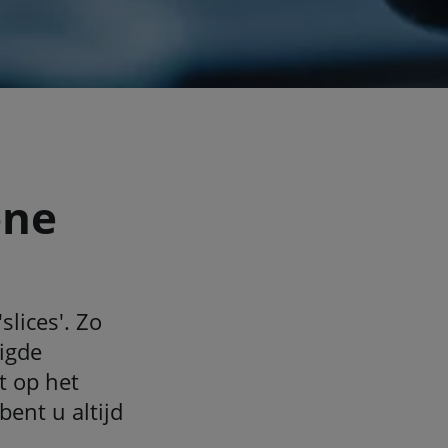
one
slices'. Zo
digde
t op het
bent u altijd