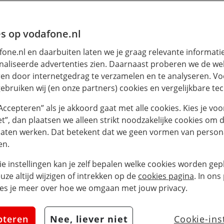
s op vodafone.nl
one.nl en daarbuiten laten we je graag relevante informati
aliseerde advertenties zien. Daarnaast proberen we de web
en door internetgedrag te verzamelen en te analyseren. Vo
ebruiken wij (en onze partners) cookies en vergelijkbare te
“Accepteren” als je akkoord gaat met alle cookies. Kies je voo
iet”, dan plaatsen we alleen strikt noodzakelijke cookies om 
laten werken. Dat betekent dat we geen vormen van persona
en.
ie instellingen kan je zelf bepalen welke cookies worden gepl
euze altijd wijzigen of intrekken op de
cookies pagina
. In ons
es je meer over hoe we omgaan met jouw privacy.
pteren
Nee, liever niet
Cookie-ins