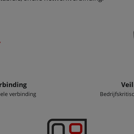
rbinding
Vei
iele verbinding
Bedrijfskriti