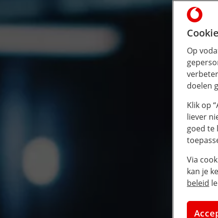
Cookie
Op vodaf
geperson
verbeter
doelen g
Klik op 
liever n
goed te 
toepass
Via cook
kan je k
beleid
le
Acce