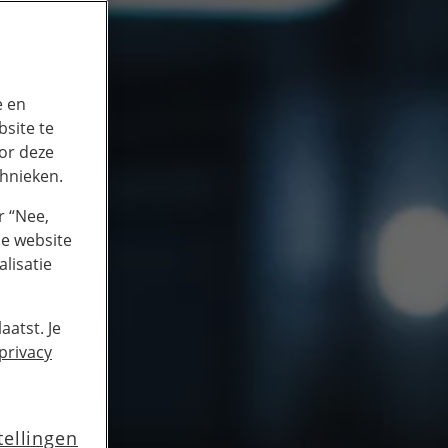
e en
site te
or deze
chnieken.
r “Nee,
de website
lisatie
aatst. Je
privacy
tellingen