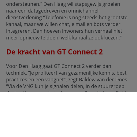
ondersteunen.” Den Haag wil stapsgewijs groeien
naar een datagedreven en omnichannel
dienstverlening.“Telefonie is nog steeds het grootste
kanaal, maar we willen chat, e mail en bots verder
integreren. Dan hoeven inwoners hun verhaal niet
meer opnieuw te doen, welk kanaal ze ook kiezen.”
De kracht van GT Connect 2
Voor Den Haag gaat GT Connect 2 verder dan
techniek. “Je profiteert van gezamenlijke kennis, best
practices en een vangnet”, zegt Baldew van der Does.
“Via de VNG kun je signalen delen, in de stuurgroep
druk zetten op verbeteringen en elkaar helpen. Dat is
veel krachtiger dan het alleen doen.”
Daarnaast voldoet het platform aan alle normen van
de VNG. “Je bent compliant, stabiel en up to date met
de landelijke normen”, zegt ze. “Dat geeft rust voor de
komende jaren. Dit is goed geregeld.” Haar advies aan