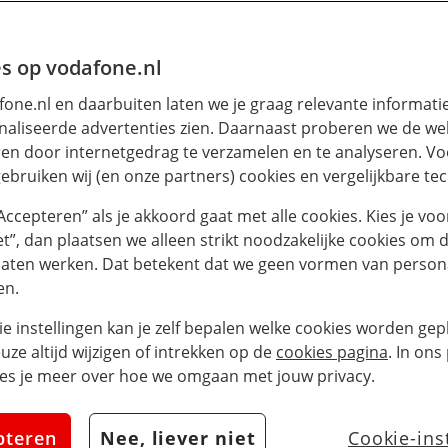
s op vodafone.nl
one.nl en daarbuiten laten we je graag relevante informati
aliseerde advertenties zien. Daarnaast proberen we de web
en door internetgedrag te verzamelen en te analyseren. Vo
ebruiken wij (en onze partners) cookies en vergelijkbare te
“Accepteren” als je akkoord gaat met alle cookies. Kies je voo
iet”, dan plaatsen we alleen strikt noodzakelijke cookies om 
laten werken. Dat betekent dat we geen vormen van persona
en.
ie instellingen kan je zelf bepalen welke cookies worden gepl
euze altijd wijzigen of intrekken op de
cookies pagina
. In ons
es je meer over hoe we omgaan met jouw privacy.
pteren
Nee, liever niet
Cookie-ins