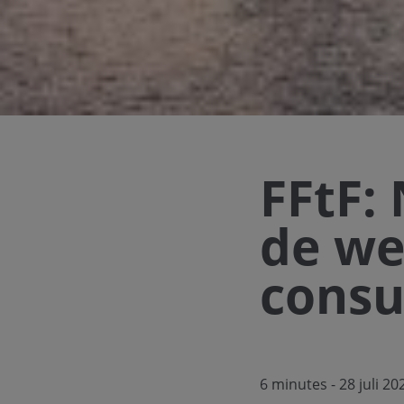
FFtF:
de we
cons
6 minutes
- 28 juli 20