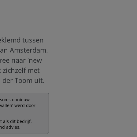
eklemd tussen
 van Amsterdam.
ree naar ‘new
 zichzelf met
n der Toom uit.
lf soms opnieuw
vallen' werd door
als dit bedrijf.
nd advies.