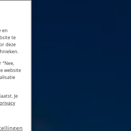
e en
site te
or deze
chnieken.
r “Nee,
de website
lisatie
aatst. Je
privacy
tellingen