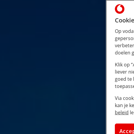
Cookie
Op vodaf
geperson
verbeter
doelen g
Klik op 
liever n
goed te 
toepass
Via cook
kan je k
beleid
le
Acce