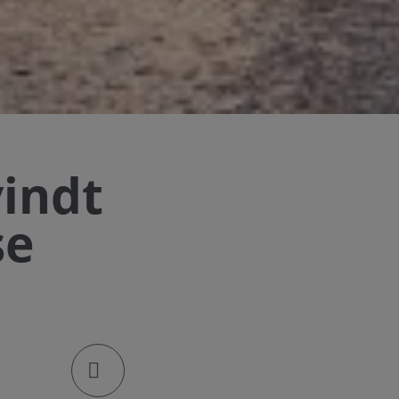
vindt
se
klik om de deellinks te openen