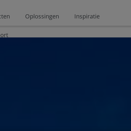
ge
cten
Oplossingen
Inspiratie
Digitalisering
Ondernemen
Digital marketing
Innovati
ort