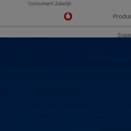
Consument
Zakelijk
Ga naar de Vodafone homepa
Produ
V-Hub
Moderne werkplek
Veilig werken
Supp