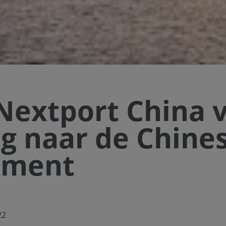
 Nextport China 
g naar de Chine
ument
22