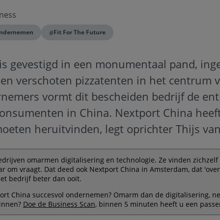
ness
#
ndernemen
Fit For The Future
is gevestigd in een monumentaal pand, ing
 en verschoten pizzatenten in het centrum
nemers vormt dit bescheiden bedrijf de ent
consumenten in China. Nextport China heeft
moeten heruitvinden, legt oprichter Thijs va
bedrijven omarmen digitalisering en technologie. Ze vinden zichze
aar om vraagt. Dat deed ook Nextport China in Amsterdam, dat 'over
et bedrijf beter dan ooit.
port China succesvol ondernemen? Omarm dan de digitalisering, net 
ginnen?
Doe de Business Scan
, binnen 5 minuten heeft u een passe