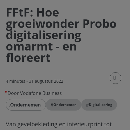
FFtF: Hoe
groeiwonder Probo
digitalisering
omarmt - en
floreert
klik om
4 minutes
- 31 augustus 2022
Door Vodafone Business
Ondernemen
#
#
Ondernemen
Digitalisering
Van gevelbekleding en interieurprint tot