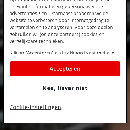
relevante informatie en gepersonaliseerde
advertenties zien. Daarnaast proberen we de
website te verbeteren door internetgedrag te
verzamelen en te analyseren. Voor deze doelen
gebruiken wij (en onze partners) cookies en
vergelijkbare technieken.
Klik op “Accepteren” als je akkoord gaat met alle
cookies. Kies je voor “Nee, liever niet”, dan
plaatsen we alleen strikt noodzakelijke cookies om
Accepteren
de website goed te laten werken. Dat betekent dat
we geen vormen van personalisatie toepassen.
Nee, liever niet
Via cookie instellingen kan je zelf bepalen welke
cookies worden geplaatst. Je kan je keuze altijd
wijzigen of intrekken op de
cookies pagina
. In ons
Cookie-instellingen
privacy beleid
lees je meer over hoe we omgaan
met jouw privacy.