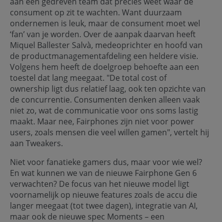
aan een gedreven team dat precies weet waar de
consument op zit te wachten. Want duurzaam
ondernemen is leuk, maar de consument moet wel
‘fan’ van je worden. Over de aanpak daarvan heeft
Miquel Ballester Salvà, medeoprichter en hoofd van
de productmanagementafdeling een heldere visie.
Volgens hem heeft de doelgroep behoefte aan een
toestel dat lang meegaat. "De total cost of
ownership ligt dus relatief laag, ook ten opzichte van
de concurrentie. Consumenten denken alleen vaak
niet zo, wat de communicatie voor ons soms lastig
maakt. Maar nee, Fairphones zijn niet voor power
users, zoals mensen die veel willen gamen", vertelt hij
aan Tweakers.
Niet voor fanatieke gamers dus, maar voor wie wel?
En wat kunnen we van de nieuwe Fairphone Gen 6
verwachten? De focus van het nieuwe model ligt
voornamelijk op nieuwe features zoals de accu die
langer meegaat (tot twee dagen), integratie van AI,
maar ook de nieuwe spec Moments – een