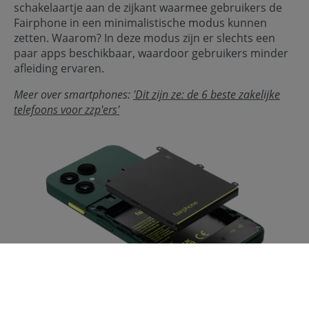
schakelaartje aan de zijkant waarmee gebruikers de
Fairphone in een minimalistische modus kunnen
zetten. Waarom? In deze modus zijn er slechts een
paar apps beschikbaar, waardoor gebruikers minder
afleiding ervaren.
Meer over smartphones:
'Dit zijn ze: de 6 beste zakelijke
telefoons voor zzp'ers'