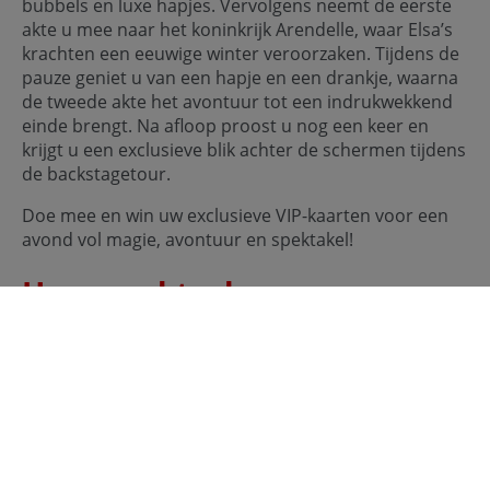
bubbels en luxe hapjes. Vervolgens neemt de eerste
akte u mee naar het koninkrijk Arendelle, waar Elsa’s
krachten een eeuwige winter veroorzaken. Tijdens de
pauze geniet u van een hapje en een drankje, waarna
de tweede akte het avontuur tot een indrukwekkend
einde brengt. Na afloop proost u nog een keer en
krijgt u een exclusieve blik achter de schermen tijdens
de backstagetour.
Doe mee en win uw exclusieve VIP-kaarten voor een
avond vol magie, avontuur en spektakel!
Hoe maakt u kans op
kaarten?
Stuur uw volledige naam, e-mailadres,
telefoonnummer én een originele reden waarom u
deze kaarten zou moeten winnen. Stuur uw inzending
naar marketing-partners@vodafoneziggo.com en u
hoort binnenkort of u gewonnen heeft!