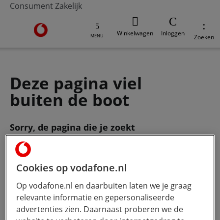
Consument
Zakelijk
Ga naar de Vodafone homepage
Winkelwagen
Inloggen
MENU
Zoeken
Deze pagina viel
buiten de boot
Sorry, de pagina die je zoekt
bestaat
niet meer. Gebruik de zoekbalk
om je vraag te stellen.
Cookies op vodafone.nl
Op vodafone.nl en daarbuiten laten we je graag
Wat wil je weten?
Hoe meer jij
relevante informatie en gepersonaliseerde
typt, hoe beter onze Ai werkt.
advertenties zien. Daarnaast proberen we de