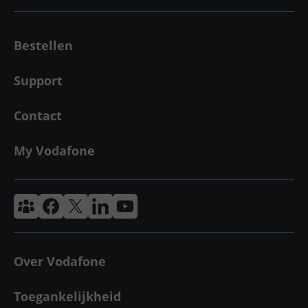
Bestellen
Support
Contact
My Vodafone
Vodafone & Ziggo Community
Vodafone Facebook
Vodafone X
VodafoneZiggo LinkedIn
Vodafone YouTube
Over Vodafone
Toegankelijkheid