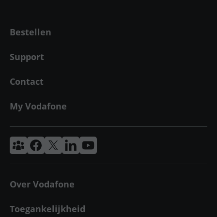
Bestellen
Support
Contact
My Vodafone
Vodafone & Ziggo Community
Vodafone Facebook
Vodafone X
VodafoneZiggo LinkedIn
Vodafone YouTube
Over Vodafone
Toegankelijkheid