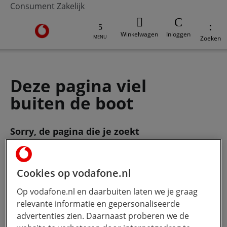
Consument
Zakelijk
Ga naar de Vodafone homepage
Winkelwagen
Inloggen
MENU
Zoeken
Deze pagina viel
buiten de boot
Sorry, de pagina die je zoekt
bestaat
niet meer. Gebruik de zoekbalk
om je vraag te stellen.
Cookies op vodafone.nl
Op vodafone.nl en daarbuiten laten we je graag
Wat wil je weten?
Hoe meer jij
relevante informatie en gepersonaliseerde
typt, hoe beter onze Ai werkt.
advertenties zien. Daarnaast proberen we de