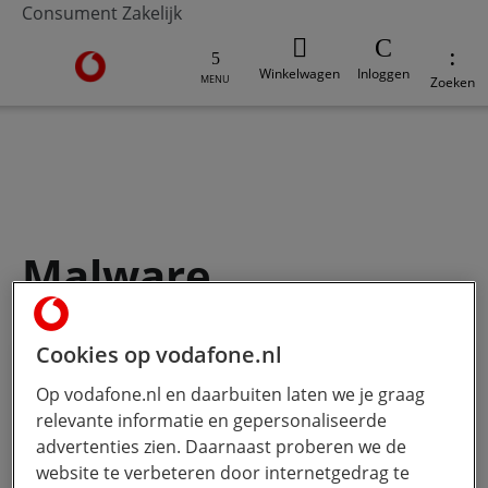
Consument
Zakelijk
Ga naar de Vodafone homepage
Winkelwagen
Inloggen
MENU
Zoeken
V-Hub
Moderne werkplek
Veilig werken
Digi
Malware
Cookies op vodafone.nl
Op vodafone.nl en daarbuiten laten we je graag
relevante informatie en gepersonaliseerde
advertenties zien. Daarnaast proberen we de
website te verbeteren door internetgedrag te