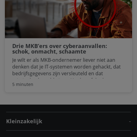
Drie MKB’ers over cyberaanvallen:
schok, onmacht, schaamte
Je wilt er als MKB-ondernemer liever niet aan
denken dat je IT-systemen worden gehackt, dat
bedrijfsgegevens zijn versleuteld en dat
criminelen losgeld eisen. Het besef dat het
5 minuten
probleem niet zomaar weggaat, slaat in als een
bom. Lees hier over de recente ervaringen van
drie ondernemers met cybercrime. Over de
schok, de onmacht en ook over de schaamte: zij
wilden alleen anoniem hun verhaal doen. Het
goede nieuws is dat MKB’ers zich tegen
Kleinzakelijk
cybercrime kunnen beschermen.