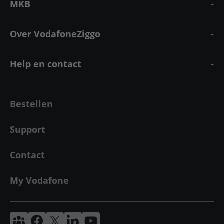
MKB
Over VodafoneZiggo
Help en contact
Bestellen
Support
Contact
My Vodafone
Vodafone & Ziggo Community
Vodafone Facebook
Vodafone X
VodafoneZiggo LinkedIn
Vodafone YouTube