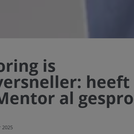
ring is
versneller: heeft
entor al gespr
r 2025