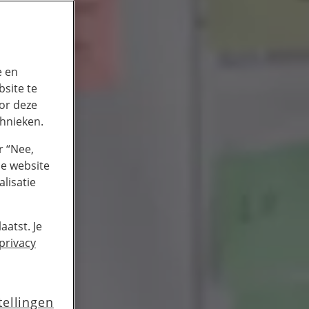
e en
site te
or deze
chnieken.
r “Nee,
de website
lisatie
aatst. Je
privacy
tellingen