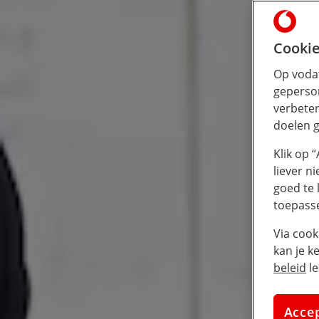
Cookie
Op vodaf
geperson
verbeter
doelen g
Klik op 
liever n
goed te 
toepass
Via cook
kan je k
beleid
le
Acce