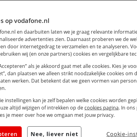
s op vodafone.nl
one.nl en daarbuiten laten we je graag relevante informati
aliseerde advertenties zien. Daarnaast proberen we de web
en door internetgedrag te verzamelen en te analyseren. Vo
ebruiken wij (en onze partners) cookies en vergelijkbare te
“Accepteren” als je akkoord gaat met alle cookies. Kies je voo
iet”, dan plaatsen we alleen strikt noodzakelijke cookies om 
laten werken. Dat betekent dat we geen vormen van persona
en.
ie instellingen kan je zelf bepalen welke cookies worden gepl
euze altijd wijzigen of intrekken op de
cookies pagina
. In ons
es je meer over hoe we omgaan met jouw privacy.
pteren
Nee, liever niet
Cookie-ins