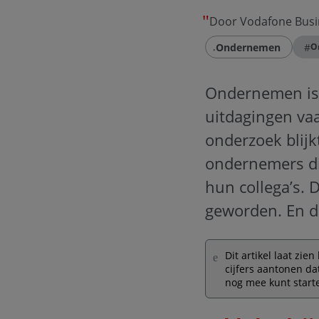
Door Vodafone Busi
Ondernemen
#
O
Ondernemen is t
uitdagingen vaa
onderzoek blijk
ondernemers die
hun collega’s. 
geworden. En d
Dit artikel laat zi
cijfers aantonen da
nog mee kunt start