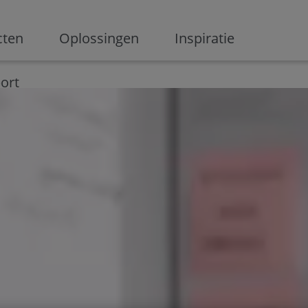
ge
cten
Oplossingen
Inspiratie
Digitalisering
Ondernemen
Digital marketing
Innovati
ort