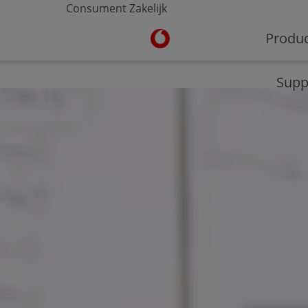
Consument
Zakelijk
Ga naar de Vodafone homepa
Produ
V-Hub
Moderne werkplek
Veilig werken
Supp