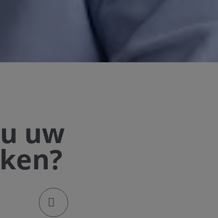
 u uw
oken?
klik om de deellinks te openen