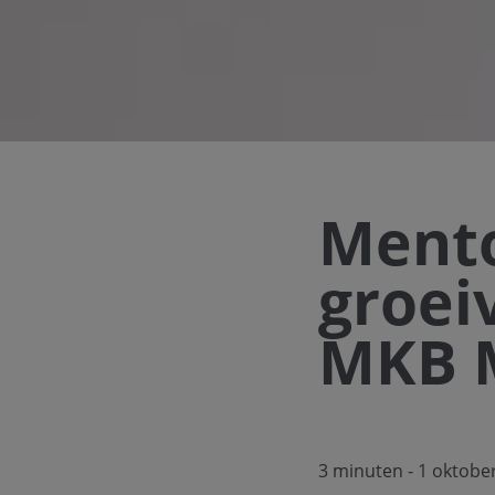
Mento
groei
MKB M
3 minuten
- 1 oktobe