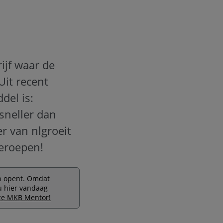
ijf waar de
Uit recent
del is:
sneller dan
ner van
nlgroeit
eroepen!
en opent. Omdat
 u hier vandaag
ze MKB Mentor!