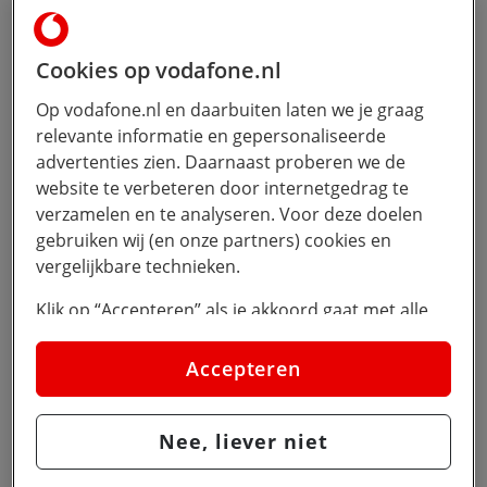
Cookies op vodafone.nl
Altijd veilig en up-
Op vodafone.nl en daarbuiten laten we je graag
to-date: bekijk de
relevante informatie en gepersonaliseerde
video over de
advertenties zien. Daarnaast proberen we de
website te verbeteren door internetgedrag te
moderne werkplek
verzamelen en te analyseren. Voor deze doelen
gebruiken wij (en onze partners) cookies en
vergelijkbare technieken.
klik om
2 minuten
- 9 juni 2026
Klik op “Accepteren” als je akkoord gaat met alle
cookies. Kies je voor “Nee, liever niet”, dan
Door Vodafone Business
plaatsen we alleen strikt noodzakelijke cookies om
Accepteren
de website goed te laten werken. Dat betekent dat
Moderne Werkplek
#
Moderne Werkplek
we geen vormen van personalisatie toepassen.
#
#
#
Veilig Werken
Digitalisering
Video
Nee, liever niet
Via cookie instellingen kan je zelf bepalen welke
cookies worden geplaatst. Je kan je keuze altijd