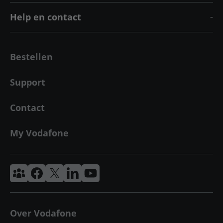
Help en contact
Bestellen
Support
Contact
My Vodafone
Vodafone & Ziggo Community
Vodafone Facebook
Vodafone X
VodafoneZiggo LinkedIn
Vodafone YouTube
Over Vodafone