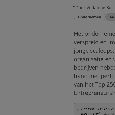
Door Vodafone Busi
Ondernemen
#
O
Het ondernemer
verspreid en im
jonge scaleups
organisatie en
bedrijven hebbe
hand met perfo
van het Top 25
Entrepreneurshi
Het jaarlijkse
Top 25
met
nlgroeit
, waarva