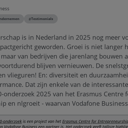
ness
#
ndernemen
Testimonials
schap is in Nederland in 2025 nog meer v
pactgericht geworden. Groei is niet langer h
, maar van bedrijven die jarenlang bouwen 
 voortdurend blijven vernieuwen. De snelst
n vlieguren! En: diversiteit en duurzaamhe
rmance. Dat zijn enkele van de interessant
0-onderzoek 2025 van het Erasmus Centre f
p en nlgroeit - waarvan Vodafone Business 
0-onderzoek
is een project van het
Erasmus Centre for Entrepreneurshi
n Vodafone Business een partner is. Het onderzoek geeft talloze highlig