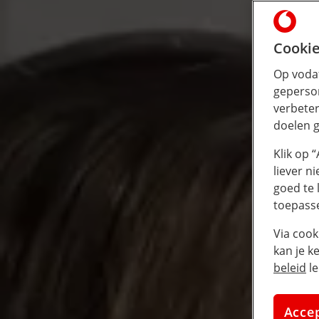
Cookie
Op vodaf
geperson
verbeter
doelen g
Klik op 
liever n
goed te 
toepass
Via cook
kan je k
beleid
le
Acce