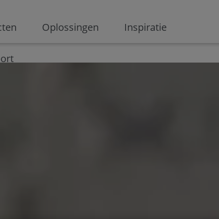
ge
cten
Oplossingen
Inspiratie
Digitalisering
Ondernemen
Digital marketing
Innovati
ort