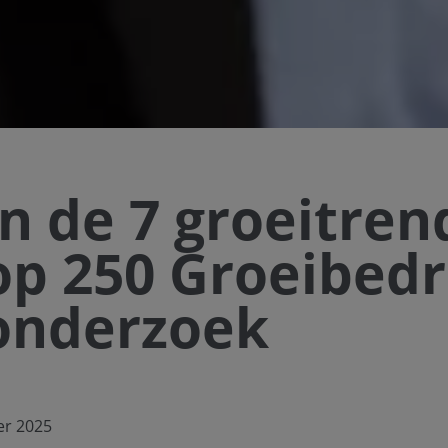
jn de 7 groeitren
op 250 Groeibedr
onderzoek
er 2025