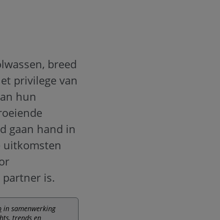
olwassen, breed
et privilege van
aan hun
groeiende
id gaan hand in
e uitkomsten
or
partner is.
p
in samenwerking
hts, trends en