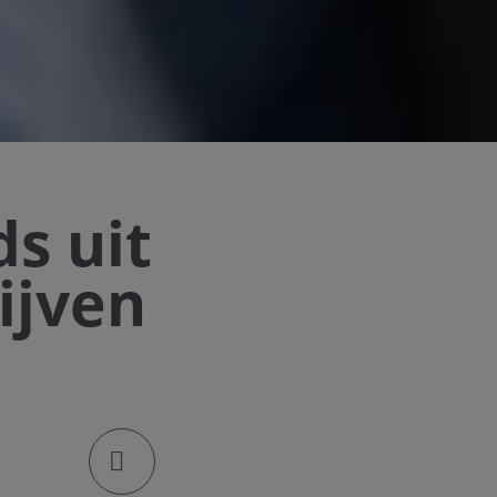
ds uit
ijven
klik om de deellinks te openen