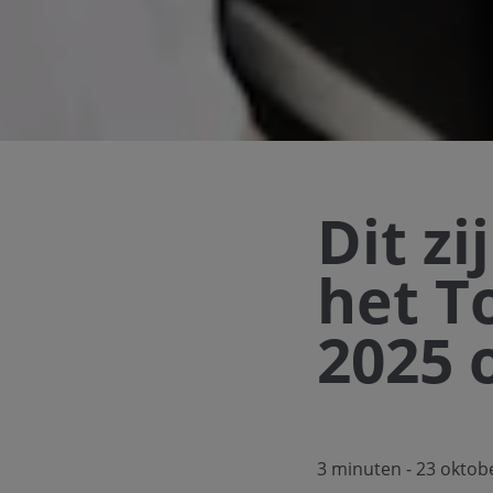
Dit zi
het T
2025 
3 minuten
- 23 oktob