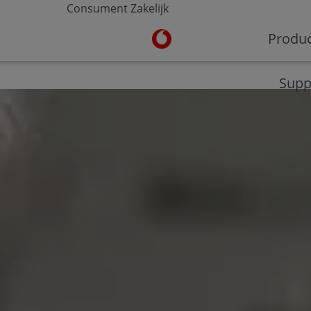
Consument
Zakelijk
Ga naar de Vodafone homepa
Produ
V-Hub
Moderne werkplek
Veilig werken
Supp