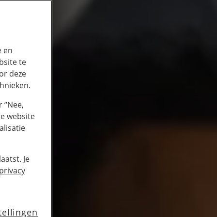
e en
site te
or deze
chnieken.
r “Nee,
de website
lisatie
aatst. Je
privacy
tellingen