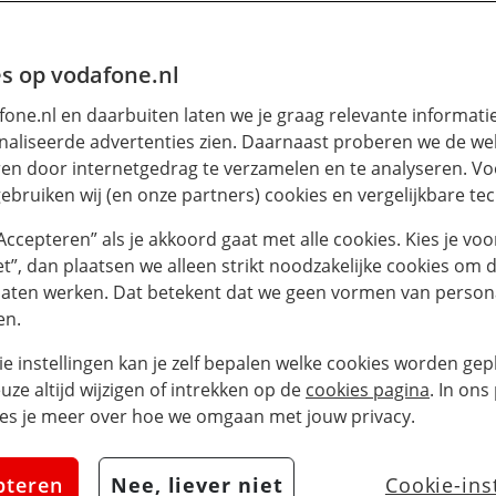
s op vodafone.nl
one.nl en daarbuiten laten we je graag relevante informati
aliseerde advertenties zien. Daarnaast proberen we de web
en door internetgedrag te verzamelen en te analyseren. Vo
ebruiken wij (en onze partners) cookies en vergelijkbare te
“Accepteren” als je akkoord gaat met alle cookies. Kies je voo
iet”, dan plaatsen we alleen strikt noodzakelijke cookies om 
laten werken. Dat betekent dat we geen vormen van persona
en.
ie instellingen kan je zelf bepalen welke cookies worden gepl
euze altijd wijzigen of intrekken op de
cookies pagina
. In ons
es je meer over hoe we omgaan met jouw privacy.
pteren
Nee, liever niet
Cookie-ins