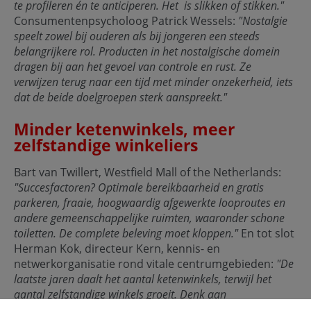
te profileren én te anticiperen. Het is slikken of stikken."
Consumentenpsycholoog Patrick Wessels:
"Nostalgie
speelt zowel bij ouderen als bij jongeren een steeds
belangrijkere rol. Producten in het nostalgische domein
dragen bij aan het gevoel van controle en rust. Ze
verwijzen terug naar een tijd met minder onzekerheid, iets
dat de beide doelgroepen sterk aanspreekt."
Minder ketenwinkels, meer
zelfstandige winkeliers
Bart van Twillert, Westfield Mall of the Netherlands:
"Succesfactoren? Optimale bereikbaarheid en gratis
parkeren, fraaie, hoogwaardig afgewerkte looproutes en
andere gemeenschappelijke ruimten, waaronder schone
toiletten. De complete beleving moet kloppen."
En tot slot
Herman Kok, directeur Kern, kennis- en
netwerkorganisatie rond vitale centrumgebieden:
"De
laatste jaren daalt het aantal ketenwinkels, terwijl het
aantal zelfstandige winkels groeit. Denk aan
vintagewinkels en boekhandels. En je ziet steeds meer