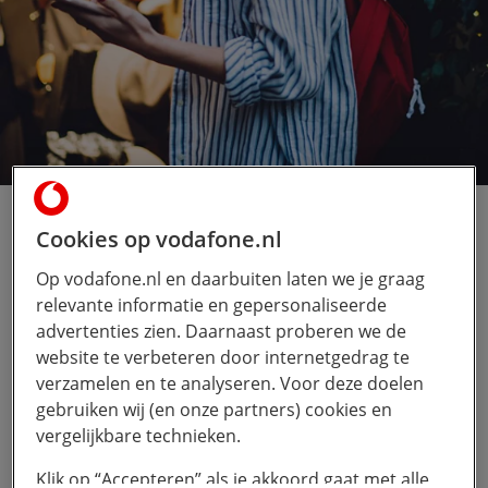
De toekomst van
Cookies op vodafone.nl
retail
Op vodafone.nl en daarbuiten laten we je graag
relevante informatie en gepersonaliseerde
advertenties zien. Daarnaast proberen we de
website te verbeteren door internetgedrag te
Download e-book
verzamelen en te analyseren. Voor deze doelen
gebruiken wij (en onze partners) cookies en
vergelijkbare technieken.
Klik op “Accepteren” als je akkoord gaat met alle