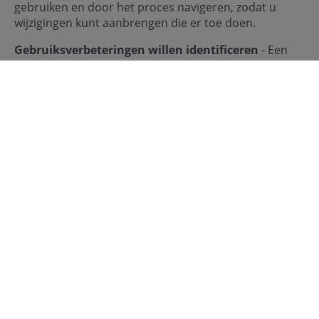
gebruiken en door het proces navigeren, zodat u
wijzigingen kunt aanbrengen die er toe doen.
Gebruiksverbeteringen willen identificeren
- Een
audit zal gebieden in uw afrekenproces identificeren
waar gebruikers mogelijk vastlopen of in de war
raken. Door deze kennis te gebruiken om de
gebruiksvriendelijkheid te verbeteren, kunt u de
conversie verhogen.
Ook interessant:
'Is uw website oke? Met deze actielijst
kunt u 'm checken.'