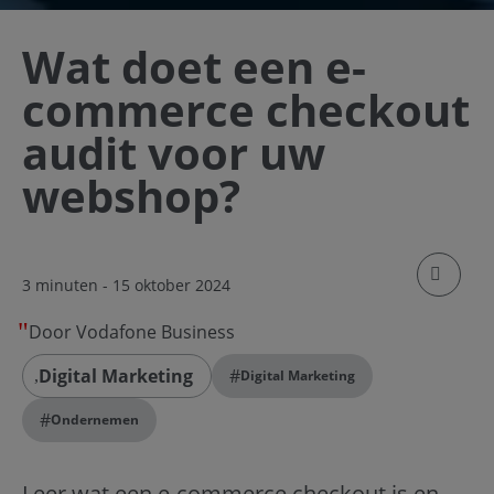
Wat doet een e-
commerce checkout
audit voor uw
webshop?
klik om
3 minuten
- 15 oktober 2024
Door Vodafone Business
Digital Marketing
#
Digital Marketing
#
Ondernemen
Leer wat een e-commerce checkout is en