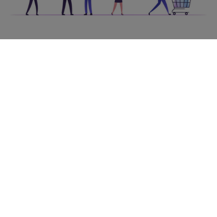
De eerste stap is ‘Attention’ (bekendheid) waarin de
klant voor het eerst in aanraking komt met de
webshop. Dit kan bijvoorbeeld als resultaat van een
een google search voor ‘schoenen kopen’ zijn, of door
te klikken op een online advertentie die leidt naar de
webshop.
In stap twee, ‘Interest’ (interesse), is de klant
verschillende schoenen aan het bekijken. Er wordt
dus interesse getoond in verschillende producten
terwijl de klant zich oriënteert.
Tijdense de derde stap ‘Desire’ (verlangen) valt het
oog van de klant op een specifiek paar schoenen.
Psychologisch gezien verandert hier de mindset van
‘ik vind het leuk’ naar ‘ik wil het hebben’.