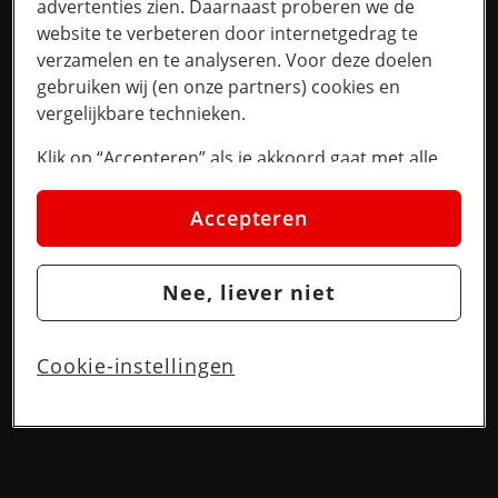
advertenties zien. Daarnaast proberen we de
website te verbeteren door internetgedrag te
verzamelen en te analyseren. Voor deze doelen
gebruiken wij (en onze partners) cookies en
vergelijkbare technieken.
Klik op “Accepteren” als je akkoord gaat met alle
cookies. Kies je voor “Nee, liever niet”, dan
plaatsen we alleen strikt noodzakelijke cookies om
Accepteren
de website goed te laten werken. Dat betekent dat
we geen vormen van personalisatie toepassen.
Nee, liever niet
Via cookie instellingen kan je zelf bepalen welke
cookies worden geplaatst. Je kan je keuze altijd
wijzigen of intrekken op de
cookies pagina
. In ons
Cookie-instellingen
privacy beleid
lees je meer over hoe we omgaan
met jouw privacy.