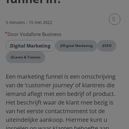
klik om
5 minutes
- 15 mei 2022
Door Vodafone Business
Digital Marketing
#
#
Digital Marketing
SEO
#
Leren & Trainen
Een marketing funnel is een omschrijving
van de ‘customer journey’ of klantreis die
iemand aflegt met een bedrijf of product.
Het beschrijft waar de klant mee bezig is
van het eerste contactmoment tot de
uiteindelijke aankoop. Hiermee kunt u
inspelen op waar klanten behoefte aan