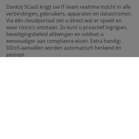
Dankzij SCaaS krijgt uw IT-team realtime inzicht in alle
verbindingen, gebruikers, apparaten en datastromen.
Via één cloudportaal ziet u direct wat er speelt en
waar risico’s ontstaan. Zo kunt u proactief ingrijpen,
beveiligingsbeleid afdwingen en voldoet u
eenvoudiger aan compliance-eisen. Extra handig:
DDoS-aanvallen worden automatisch herkend én
gestopt.
Altijd verbonden, overal