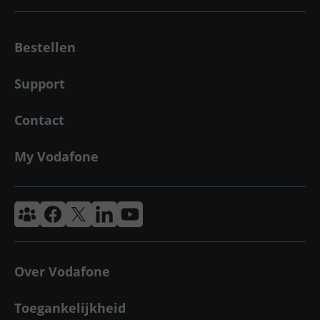
Bestellen
Support
Contact
My Vodafone
Vodafone & Ziggo Community
Vodafone Facebook
Vodafone X
VodafoneZiggo LinkedIn
Vodafone YouTube
Over Vodafone
Toegankelijkheid