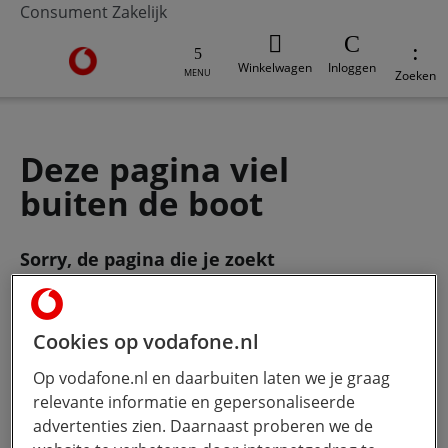
Consument
Zakelijk
Ga naar de Vodafone homepage
Winkelwagen
Inloggen
MENU
Zoeken
Deze pagina viel
buiten de boot
Sorry, de pagina die je zoekt
bestaat
niet meer. Gebruik de zoekbalk
om je vraag te stellen.
Cookies op vodafone.nl
Op vodafone.nl en daarbuiten laten we je graag
Wat wil je weten?
Hoe meer jij
relevante informatie en gepersonaliseerde
typt, hoe beter onze Ai werkt.
advertenties zien. Daarnaast proberen we de