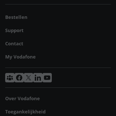
Bestellen
Support
Contact
My Vodafone
Vodafone & Ziggo Community
Vodafone Facebook
Vodafone X
VodafoneZiggo LinkedIn
Vodafone YouTube
Over Vodafone
Toegankelijkheid