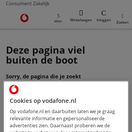
Consument
Zakelijk
Ga naar de Vodafone homepage
Winkelwagen
Inloggen
MENU
Zoeken
Deze pagina viel
buiten de boot
Sorry, de pagina die je zoekt
bestaat
niet meer. Gebruik de zoekbalk
om je vraag te stellen.
Cookies op vodafone.nl
Op vodafone.nl en daarbuiten laten we je graag
Wat wil je weten?
Hoe meer jij
relevante informatie en gepersonaliseerde
typt, hoe beter onze Ai werkt.
advertenties zien. Daarnaast proberen we de