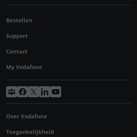
Bestellen
Support
Contact
My Vodafone
Vodafone & Ziggo Community
Vodafone Facebook
Vodafone X
VodafoneZiggo LinkedIn
Vodafone YouTube
Over Vodafone
Toegankelijkheid