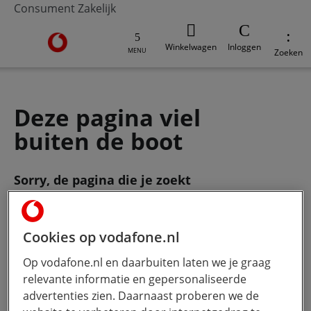
Consument
Zakelijk
Ga naar de Vodafone homepage
Winkelwagen
Inloggen
MENU
Zoeken
Deze pagina viel
buiten de boot
Sorry, de pagina die je zoekt
bestaat
niet meer. Gebruik de zoekbalk
om je vraag te stellen.
Cookies op vodafone.nl
Op vodafone.nl en daarbuiten laten we je graag
Wat wil je weten?
Hoe meer jij
relevante informatie en gepersonaliseerde
typt, hoe beter onze Ai werkt.
advertenties zien. Daarnaast proberen we de