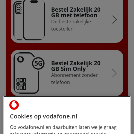
Bestel Zakelijk 20
GB met telefoon
De beste zakelijke
toestellen
Bestel Zakelijk 20
GB Sim Only
Abonnement zonder
telefoon
Cookies op vodafone.nl
Verleng met
Zakelijk 20 GB
Op vodafone.nl en daarbuiten laten we je graag
Met of zonder