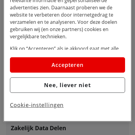
relevante informatie en gepersonaliseerde
telefoon
advertenties zien. Daarnaast proberen we de
website te verbeteren door internetgedrag te
verzamelen en te analyseren. Voor deze doelen
gebruiken wij (en onze partners) cookies en
vergelijkbare technieken.
Klik op “Accepteren” als je akkoord gaat met alle
cookies. Kies je voor “Nee, liever niet”, dan
Voordelen bij Zakelijk 20
plaatsen we alleen strikt noodzakelijke cookies om
Accepteren
GB
de website goed te laten werken. Dat betekent dat
we geen vormen van personalisatie toepassen.
Nee, liever niet
Via cookie instellingen kan je zelf bepalen welke
cookies worden geplaatst. Je kan je keuze altijd
wijzigen of intrekken op de
cookies pagina
. In ons
Cookie-instellingen
privacy beleid
lees je meer over hoe we omgaan
met jouw privacy.
Zakelijk Data Delen