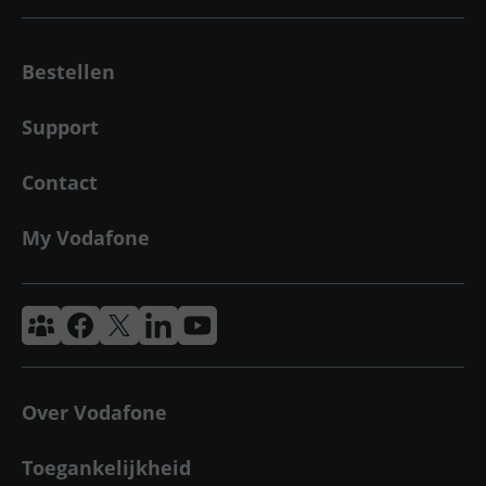
Bestellen
Support
Contact
My Vodafone
Vodafone & Ziggo Community
Vodafone Facebook
Vodafone X
VodafoneZiggo LinkedIn
Vodafone YouTube
Over Vodafone
Toegankelijkheid