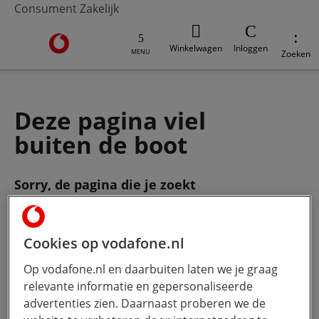
Consument
Zakelijk
Ga naar de Vodafone homepage
Winkelwagen
Inloggen
MENU
Zoeken
Deze pagina viel
buiten de boot
Sorry, de pagina die je zoekt
bestaat
niet meer. Gebruik de zoekbalk
om je vraag te stellen.
Cookies op vodafone.nl
Op vodafone.nl en daarbuiten laten we je graag
Wat wil je weten?
Hoe meer jij
relevante informatie en gepersonaliseerde
typt, hoe beter onze Ai werkt.
advertenties zien. Daarnaast proberen we de