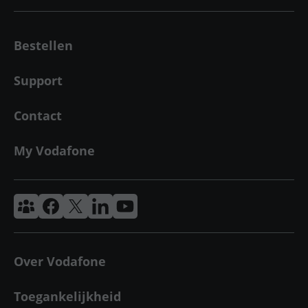
Bestellen
Support
Contact
My Vodafone
Vodafone & Ziggo Community
Vodafone Facebook
Vodafone X
VodafoneZiggo LinkedIn
Vodafone YouTube
Over Vodafone
Toegankelijkheid