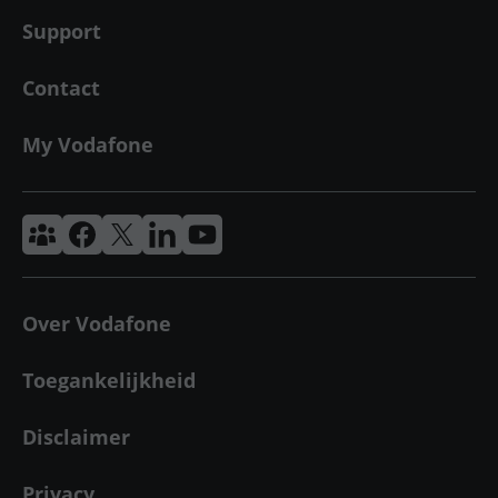
Support
Contact
My Vodafone
Vodafone & Ziggo Community
Vodafone Facebook
Vodafone X
VodafoneZiggo LinkedIn
Vodafone YouTube
Over Vodafone
Toegankelijkheid
Disclaimer
Privacy