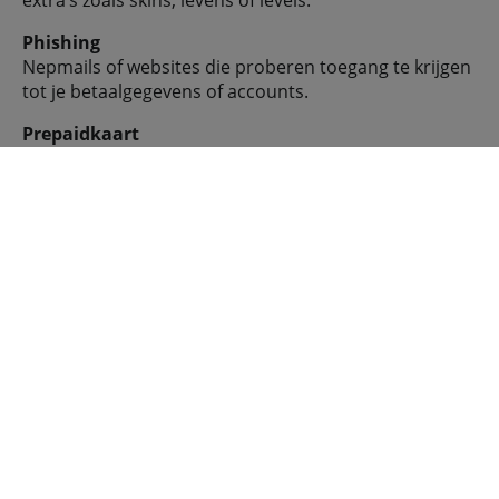
extra’s zoals skins, levens of levels.
Phishing
Nepmails of websites die proberen toegang te krijgen
tot je betaalgegevens of accounts.
Prepaidkaart
Een kaart waarmee je een vastgesteld bedrag kan
uitgeven zonder toegang tot een bankrekening of
creditcard.
Rekeninglimiet
Een maximale uitgavegrens die je instelt om te
voorkomen dat er te veel wordt uitgegeven.
SSL-certificaat
Beveiliging van een website die ervoor zorgt dat je
gegevens versleuteld worden verzonden.
Strong Customer Authentication (SCA)
Europese richtlijn die extra verificatie vereist bij online
betalingen, zoals tweestapsverificatie.