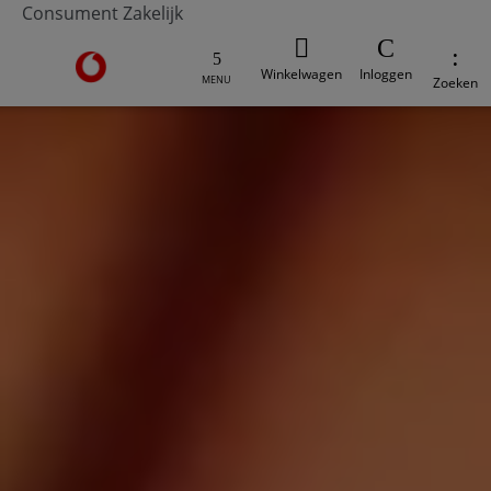
Consument
Zakelijk
Ga naar de Vodafone homepage
Winkelwagen
Inloggen
MENU
Zoeken