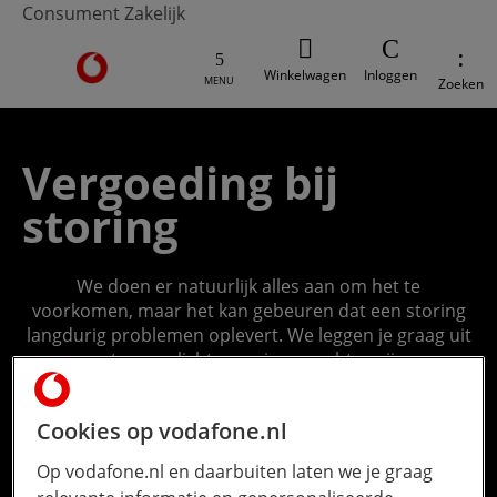
Consument
Zakelijk
Ga naar de Vodafone homepage
Winkelwagen
Inloggen
MENU
Zoeken
Vergoeding bij
storing
We doen er natuurlijk alles aan om het te
voorkomen, maar het kan gebeuren dat een storing
langdurig problemen oplevert. We leggen je graag uit
wat onze plichten en jouw rechten zijn.
Cookies op vodafone.nl
Op vodafone.nl en daarbuiten laten we je graag