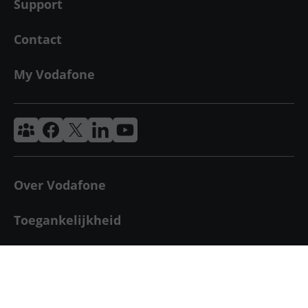
Support
Contact
My Vodafone
Vodafone & Ziggo Community
Vodafone Facebook
Vodafone X
VodafoneZiggo LinkedIn
Vodafone YouTube
Over Vodafone
Toegankelijkheid
Disclaimer
Privacy