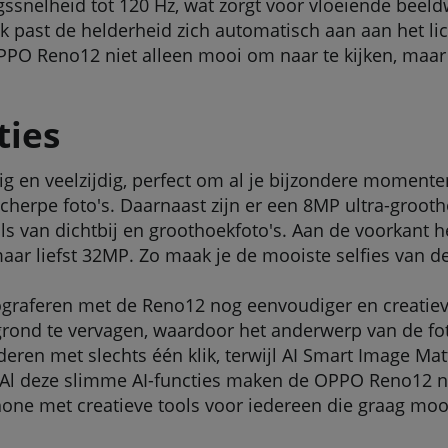
snelheid tot 120 Hz, wat zorgt voor vloeiende beeldw
ok past de helderheid zich automatisch aan aan het lic
e OPPO Reno12 niet alleen mooi om naar te kijken, maar
ties
 en veelzijdig, perfect om al je bijzondere momenten
herpe foto's. Daarnaast zijn er een 8MP ultra-gro
s van dichtbij en groothoekfoto's. Aan de voorkant h
ar liefst 32MP. Zo maak je de mooiste selfies van de
graferen met de Reno12 nog eenvoudiger en creatiever
rond te vervagen, waardoor het anderwerp van de foto
eren met slechts één klik, terwijl AI Smart Image Matt
g. Al deze slimme AI-functies maken de OPPO Reno12 
ne met creatieve tools voor iedereen die graag mooi