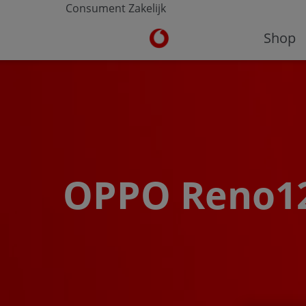
Consument
Zakelijk
Ga naar de Vodafone homepa
Shop
OPPO Reno12