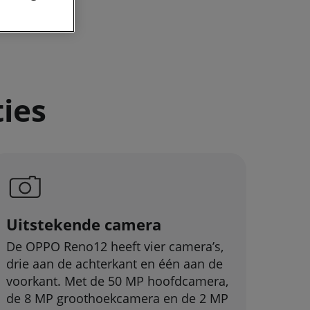
ies
Uitstekende camera
De OPPO Reno12 heeft vier camera’s,
drie aan de achterkant en één aan de
voorkant. Met de 50 MP hoofdcamera,
de 8 MP groothoekcamera en de 2 MP