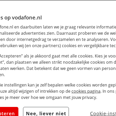
TIES
s op vodafone.nl
one.nl en daarbuiten laten we je graag relevante informati
aliseerde advertenties zien. Daarnaast proberen we de web
eno12: de AI Portret
en door internetgedrag te verzamelen en te analyseren. Vo
ebruiken wij (en onze partners) cookies en vergelijkbare te
e Reno11-serie, en dat zie je terug in de v
“Accepteren” als je akkoord gaat met alle cookies. Kies je voo
ie, heeft de Reno12 een indrukwekkende 
iet”, dan plaatsen we alleen strikt noodzakelijke cookies om 
gieën en een prachtig 3D Curved Screen dit 
laten werken. Dat betekent dat we geen vormen van persona
en.
alle specificaties!
ie instellingen kan je zelf bepalen welke cookies worden gepl
o12 is niet meer leverbaar.
Bekijk alle OP
euze altijd wijzigen of intrekken op de
cookies pagina
. In ons
es je meer over hoe we omgaan met jouw privacy.
ie camera
pteren
Nee, liever niet
Cookie-ins
idbaar met Micro SD