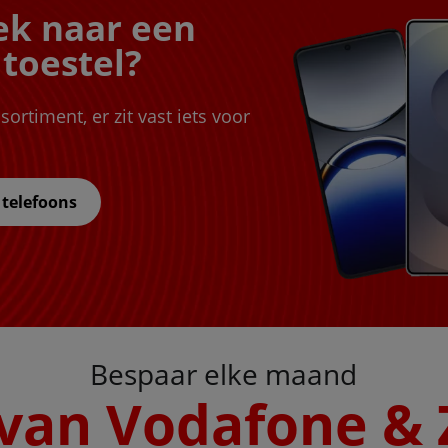
ek naar een
toestel?
sortiment, er zit vast iets voor
 telefoons
Bespaar elke maand
van Vodafone & 