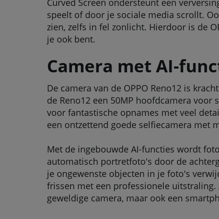
Curved Screen ondersteunt een verversings
speelt of door je sociale media scrollt. O
zien, zelfs in fel zonlicht. Hierdoor is d
je ook bent.
Camera met AI-func
De camera van de OPPO Reno12 is krachtig
de Reno12 een 50MP hoofdcamera voor sc
voor fantastische opnames met veel detail
een ontzettend goede selfiecamera met ma
Met de ingebouwde AI-functies wordt foto
automatisch portretfoto's door de achterg
je ongewenste objecten in je foto's verwijd
frissen met een professionele uitstralin
geweldige camera, maar ook een smartpho