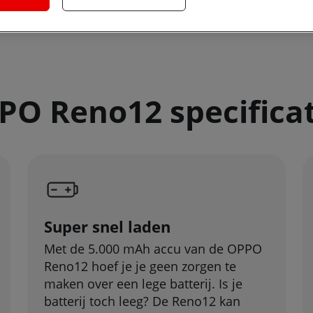
PO Reno12 specificat
Super snel laden
Met de 5.000 mAh accu van de OPPO
Reno12 hoef je je geen zorgen te
maken over een lege batterij. Is je
batterij toch leeg? De Reno12 kan