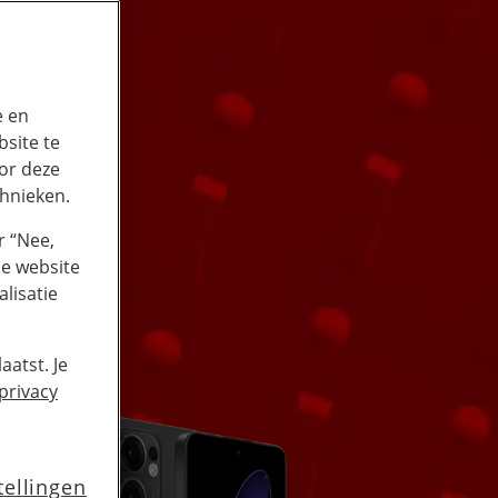
e en
site te
or deze
chnieken.
r “Nee,
de website
lisatie
aatst. Je
privacy
tellingen