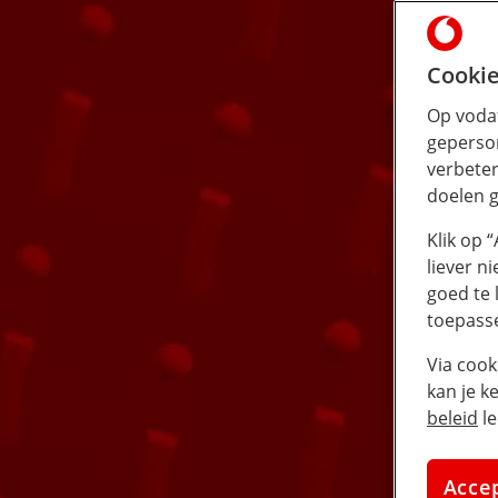
Cookie
Op vodaf
geperson
verbeter
doelen g
Klik op 
liever n
goed te 
toepass
Via cook
kan je k
beleid
le
Acce