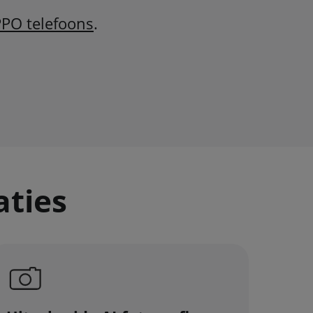
PPO telefoons
.
aties