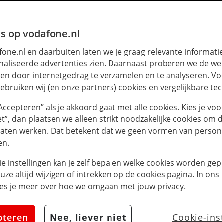
s op vodafone.nl
one.nl en daarbuiten laten we je graag relevante informati
aliseerde advertenties zien. Daarnaast proberen we de web
en door internetgedrag te verzamelen en te analyseren. Vo
ebruiken wij (en onze partners) cookies en vergelijkbare te
“Accepteren” als je akkoord gaat met alle cookies. Kies je voo
iet”, dan plaatsen we alleen strikt noodzakelijke cookies om 
laten werken. Dat betekent dat we geen vormen van persona
en.
ie instellingen kan je zelf bepalen welke cookies worden gepl
euze altijd wijzigen of intrekken op de
cookies pagina
. In ons
es je meer over hoe we omgaan met jouw privacy.
pteren
Nee, liever niet
Cookie-ins