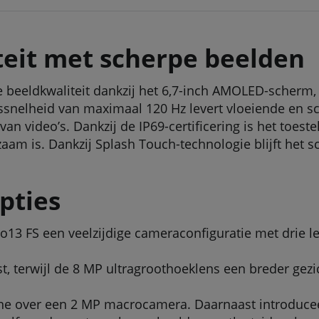
teit met scherpe beelden
beeldkwaliteit dankzij het 6,7-inch AMOLED-scherm, 
ssnelheid van maximaal 120 Hz levert vloeiende en s
an video’s. Dankzij de IP69-certificering is het toes
am is. Dankzij Splash Touch-technologie blijft het sc
pties
o13 FS een veelzijdige cameraconfiguratie met drie l
st, terwijl de 8 MP ultragroothoeklens een breder gez
hone over een 2 MP macrocamera. Daarnaast introdu