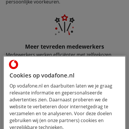
persoonlijke voorkeuren.
Meer tevreden medewerkers
Medewerkers werken efficiënter met zelfgekozen
devices, die ze goed kennen. Zo hebben ze ook
minder technische ondersteuning nodig
Cookies op vodafone.nl
Op vodafone.nl en daarbuiten laten we je graag
relevante informatie en gepersonaliseerde
advertenties zien. Daarnaast proberen we de
website te verbeteren door internetgedrag te
Controle over kosten
verzamelen en te analyseren. Voor deze doelen
gebruiken wij (en onze partners) cookies en
Als werkgever houdt u controle over het budget.
Daarnaast is de financiële afhandeling is simpel,
vergelijkbare technieken.