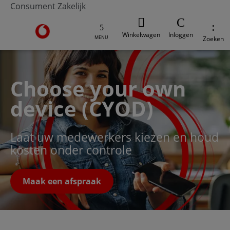
Consument
Zakelijk
Ga naar de Vodafone homepage
Winkelwagen
Inloggen
MENU
Zoeken
Choose your own
device (CYOD)
Laat uw medewerkers kiezen en houd
kosten onder controle
Maak een afspraak