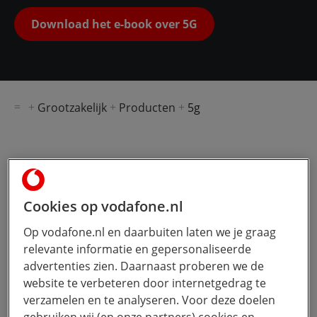
Download het e-book over 5G
Grootzakelijk
Producten
5g
De
kwantumverschuiving
Cookies op vodafone.nl
die 5G heet
Op vodafone.nl en daarbuiten laten we je graag
relevante informatie en gepersonaliseerde
Het wereldwijde 5G-netwerk heeft meer
advertenties zien. Daarnaast proberen we de
snelheid en verbindt alles en iedereen.
website te verbeteren door internetgedrag te
Fabrieken worden productiever. Netwerken
verzamelen en te analyseren. Voor deze doelen
toegankelijker. Bedrijven winstgevender.