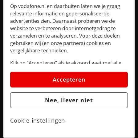
Op vodafone.nl en daarbuiten laten we je graag
relevante informatie en gepersonaliseerde
advertenties zien. Daarnaast proberen we de
website te verbeteren door internetgedrag te
verzamelen en te analyseren. Voor deze doelen
gebruiken wij (en onze partners) cookies en
vergelijkbare technieken.
Klik op “Accepteren” als je akkoord gaat met alle
cookies. Kies je voor “Nee, liever niet”, dan
plaatsen we alleen strikt noodzakelijke cookies om
Accepteren
de website goed te laten werken. Dat betekent dat
we geen vormen van personalisatie toepassen.
Nee, liever niet
Via cookie instellingen kan je zelf bepalen welke
cookies worden geplaatst. Je kan je keuze altijd
wijzigen of intrekken op de
cookies pagina
. In ons
Cookie-instellingen
privacy beleid
lees je meer over hoe we omgaan
met jouw privacy.