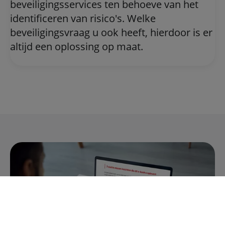
beveiligingsservices ten behoeve van het
identificeren van risico's. Welke
beveiligingsvraag u ook heeft, hierdoor is er
altijd een oplossing op maat.