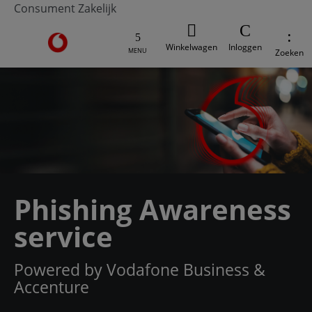
Consument
Zakelijk
Ga naar de Vodafone homepage
Winkelwagen
Inloggen
MENU
Zoeken
Phishing Awareness
service
Powered by Vodafone Business &
Accenture