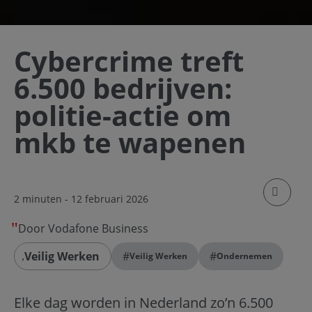
Cybercrime treft
6.500 bedrijven:
politie-actie om
mkb te wapenen
klik om
2 minuten
- 12 februari 2026
Door Vodafone Business
Veilig Werken
#
#
Veilig Werken
Ondernemen
Elke dag worden in Nederland zo’n 6.500