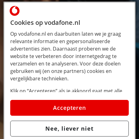
Cookies op vodafone.nl
Op vodafone.nl en daarbuiten laten we je graag
relevante informatie en gepersonaliseerde
advertenties zien. Daarnaast proberen we de
website te verbeteren door internetgedrag te
verzamelen en te analyseren. Voor deze doelen
gebruiken wij (en onze partners) cookies en
vergelijkbare technieken.
Klik op “Accepteren” als je akkoord gaat met alle
cookies. Kies je voor “Nee, liever niet”, dan
plaatsen we alleen strikt noodzakelijke cookies om
Accepteren
de website goed te laten werken. Dat betekent dat
we geen vormen van personalisatie toepassen.
Nee, liever niet
Via cookie instellingen kan je zelf bepalen welke