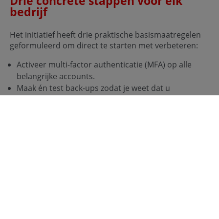
Drie concrete stappen voor elk
bedrijf
Het initiatief heeft drie praktische basismaatregelen
geformuleerd om direct te starten met verbeteren:
Activeer multi-factor authenticatie (MFA) op alle
belangrijke accounts.
Maak én test back-ups zodat je weet dat u
herstelopties heeft.
Houd systemen up-to-date: laptops, telefoons,
routers, software en plug-ins.
Volgens ‘Echt niet vandaag’ hoeft veel hiervan niets te
kosten, maar vraagt het vooral om
gedragsverandering en aandacht.