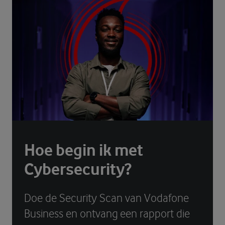
Wij zouden u graag persoonlijk willen helpen maar
we zijn even dicht.
Onze openingstijden zijn elke werkdag tussen
09:00 en 17:00
. Maar het kan ook zijn dat we het te druk hebben
waardoor we even dicht zijn. Probeer het in dat geval later nog eens. Of
maak een afspraak. Dan reserveren we alle tijd voor u.
Sluit venster
Hoe begin ik met
Cybersecurity?
Doe de Security Scan van Vodafone
Business en ontvang een rapport die