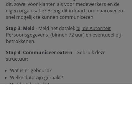
dit, zowel voor klanten als voor medewerkers en de
eigen organisatie? Breng dit in kaart, om daarover zo
snel mogelijk te kunnen communiceren.
Stap 3: Meld
- Meld het datalek
bij de Autoriteit
Persoonsgegevens
(binnen 72 uur) en eventueel bij
betrokkenen.
Stap 4: Communiceer extern
- Gebruik deze
structuur:
Wat is er gebeurd?
Welke data zijn geraakt?
Wat betekent dit?
Wat is er al gedaan?
Wat moet de ontvanger doen?
Waar kan diegene terecht?
Stap 5: Communiceer intern
- En vergeet dan vooral
niet: