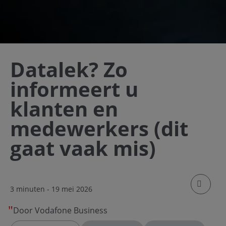
Datalek? Zo
informeert u
klanten en
medewerkers (dit
gaat vaak mis)
klik om
3 minuten
- 19 mei 2026
Door Vodafone Business