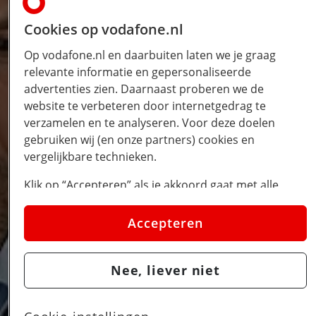
Cookies op vodafone.nl
Op vodafone.nl en daarbuiten laten we je graag
relevante informatie en gepersonaliseerde
advertenties zien. Daarnaast proberen we de
website te verbeteren door internetgedrag te
verzamelen en te analyseren. Voor deze doelen
gebruiken wij (en onze partners) cookies en
vergelijkbare technieken.
Klik op “Accepteren” als je akkoord gaat met alle
cookies. Kies je voor “Nee, liever niet”, dan plaatsen
we alleen strikt noodzakelijke cookies om de website
Accepteren
goed te laten werken. Dat betekent dat we geen
vormen van personalisatie toepassen.
Nee, liever niet
Via cookie instellingen kan je zelf bepalen welke
cookies worden geplaatst. Je kan je keuze altijd
wijzigen of intrekken op de
cookies pagina
. In ons