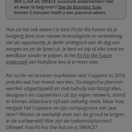
Wilt u net als SRFACE succesvol ondernemen? Hoe
en waar te beginnen?
Doe de Business Scan
,
binnen 5 minuten heeft u een passend advies.
Hoe zat het ook alweer? Je bent Fit for the Future als je
hongerig bent naar nieuwe technologieën en verandering
ziet als opportunity. Je denkt strategisch aan de dag van
morgen en zet de lijnen uit. Je bent on top of elke trend en
wendbaar zonder te piepen. In het
Fit For the Future
onderzoek
van Vodafone lees je er meer over.
Als surfer en ervaren marketeer wist Coppens in 2018
precíes wat het moest worden. Strategische plannen
werden uitgestippeld en met behulp van fotografen,
designers en copywriters uit zijn eigen netwerk, stond
er binnen afzienbare tijd een voltallig merk. Maar hoe
vergaat het Coppens en zijn compagnons vier jaar
later? Wisten ze werkelijk voet aan de grond te krijgen
in de surfwereld? Wat zijn de toekomstplannen?
Oftewel: hoe Fit For the Future is SRFACE?