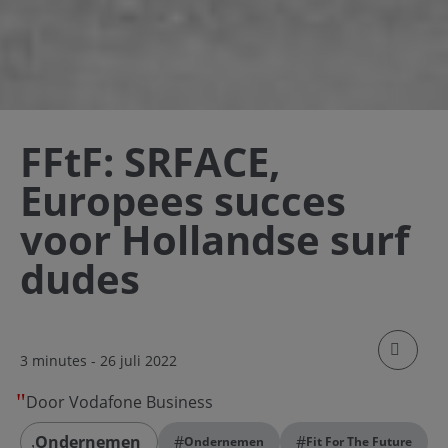
FFtF: SRFACE,
Europees succes
voor Hollandse surf
dudes
klik om
3 minutes
- 26 juli 2022
Door Vodafone Business
Ondernemen
#
#
Ondernemen
Fit For The Future