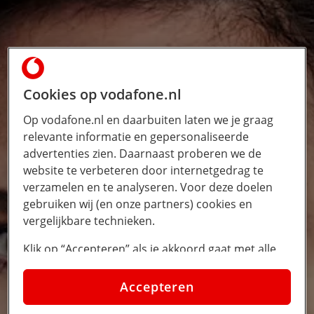
Cookies op vodafone.nl
Op vodafone.nl en daarbuiten laten we je graag
relevante informatie en gepersonaliseerde
advertenties zien. Daarnaast proberen we de
website te verbeteren door internetgedrag te
verzamelen en te analyseren. Voor deze doelen
gebruiken wij (en onze partners) cookies en
vergelijkbare technieken.
Klik op “Accepteren” als je akkoord gaat met alle
cookies. Kies je voor “Nee, liever niet”, dan
plaatsen we alleen strikt noodzakelijke cookies om
Accepteren
de website goed te laten werken. Dat betekent dat