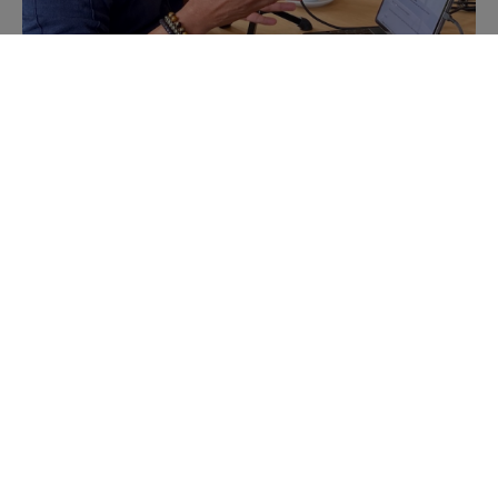
Presentator en stand-up comedian Jörgen Raymann
& ervaringsdeskundige Daphne Depassé nemen de
luisteraar in de podcasts mee op hun zoektocht naar
antwoorden op vragen die in veel organisaties leven.
Hoe organiseer je hybride werken, wat zijn de
drempels en succesfactoren en hoe zorg je dat
medewerkers in de praktijk goed uit te verf komen als
ze soms thuis, soms op kantoor werken?
In deze aflevering zijn Jörgen Raymann en Daphne
Depassé te gast bij Cindy Weisscher, COO van Meijers
Assurantiën in Amstelveen. De tweede gast is Jet van
Koten, Commercieel Directeur van
voedingsmiddelenbedrijf Enrico.
Cindy’s voorbeeld van een oude gewoonte, die zij
liever niet meer terug ziet: “De discussies over het