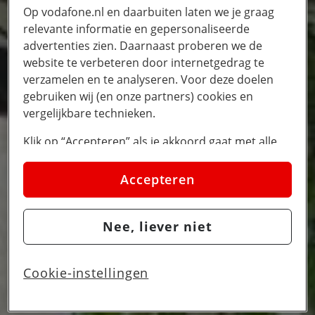
Op vodafone.nl en daarbuiten laten we je graag
relevante informatie en gepersonaliseerde
advertenties zien. Daarnaast proberen we de
website te verbeteren door internetgedrag te
verzamelen en te analyseren. Voor deze doelen
gebruiken wij (en onze partners) cookies en
vergelijkbare technieken.
Klik op “Accepteren” als je akkoord gaat met alle
cookies. Kies je voor “Nee, liever niet”, dan
plaatsen we alleen strikt noodzakelijke cookies om
Accepteren
de website goed te laten werken. Dat betekent dat
we geen vormen van personalisatie toepassen.
Nee, liever niet
Via cookie instellingen kan je zelf bepalen welke
cookies worden geplaatst. Je kan je keuze altijd
wijzigen of intrekken op de
cookies pagina
. In ons
Cookie-instellingen
privacy beleid
lees je meer over hoe we omgaan
met jouw privacy.