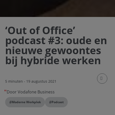
‘Out of Office’
podcast #3: oude en
nieuwe gewoontes
bij hybride werken
klik om
5 minuten
- 19 augustus 2021
Door Vodafone Business
#
#
Moderne Werkplek
Podcast