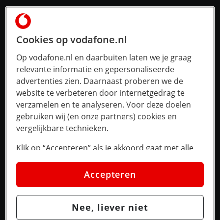
Cookies op vodafone.nl
Op vodafone.nl en daarbuiten laten we je graag
relevante informatie en gepersonaliseerde
advertenties zien. Daarnaast proberen we de
website te verbeteren door internetgedrag te
verzamelen en te analyseren. Voor deze doelen
gebruiken wij (en onze partners) cookies en
vergelijkbare technieken.
Klik op “Accepteren” als je akkoord gaat met alle
cookies. Kies je voor “Nee, liever niet”, dan
plaatsen we alleen strikt noodzakelijke cookies om
Accepteren
de website goed te laten werken. Dat betekent dat
we geen vormen van personalisatie toepassen.
Nee, liever niet
Via cookie instellingen kan je zelf bepalen welke