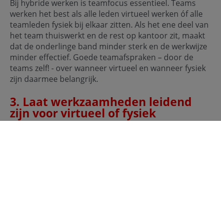
Bij hybride werken is teamfocus essentieel. Teams
werken het best als alle leden virtueel werken óf alle
teamleden fysiek bij elkaar zitten. Als het ene deel van
het team thuiswerkt en de rest op kantoor zit, maakt
dat de onderlinge band minder sterk en de werkwijze
minder effectief. Goede teamafspraken – door de
teams zelf! - over wanneer virtueel en wanneer fysiek
zijn daarmee belangrijk.
3. Laat werkzaamheden leidend
zijn voor virtueel of fysiek
Laat de werkzaamheden bepalen of het handiger is
virtueel of op locatie te werken. Hoewel nagenoeg
alles virtueel kan, zijn er altijd werkzaamheden
die beter gaan door met elkaar in dezelfde ruimte te
zijn, zoals creatieve sessies, complexe uitdagingen of
feedbackgesprekken.