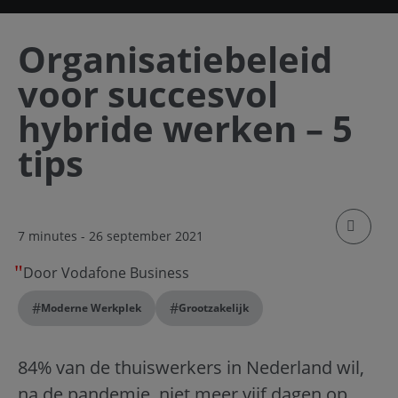
Organisatiebeleid
voor succesvol
hybride werken – 5
tips
klik om
7 minutes
- 26 september 2021
Door Vodafone Business
#
#
Moderne Werkplek
Grootzakelijk
84% van de thuiswerkers in Nederland wil,
na de pandemie, niet meer vijf dagen op