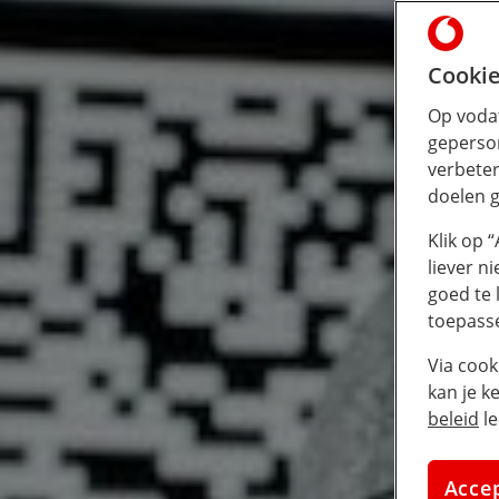
Cookie
Op vodaf
geperson
verbeter
doelen g
Klik op 
liever n
goed te 
toepass
Via cook
kan je k
beleid
le
Acce