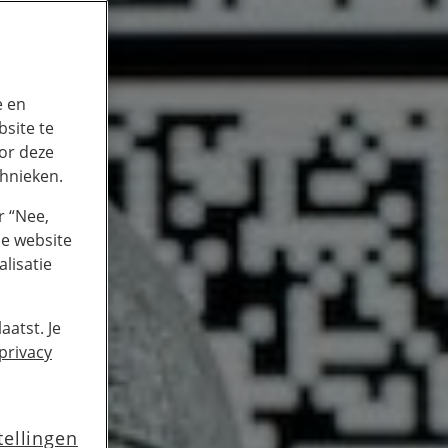
e en
site te
or deze
chnieken.
r “Nee,
de website
lisatie
aatst. Je
privacy
tellingen