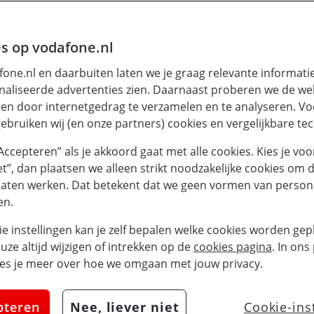
s op vodafone.nl
one.nl en daarbuiten laten we je graag relevante informati
aliseerde advertenties zien. Daarnaast proberen we de web
en door internetgedrag te verzamelen en te analyseren. Vo
ebruiken wij (en onze partners) cookies en vergelijkbare te
“Accepteren” als je akkoord gaat met alle cookies. Kies je voo
iet”, dan plaatsen we alleen strikt noodzakelijke cookies om 
laten werken. Dat betekent dat we geen vormen van persona
en.
ie instellingen kan je zelf bepalen welke cookies worden gepl
euze altijd wijzigen of intrekken op de
cookies pagina
. In ons
es je meer over hoe we omgaan met jouw privacy.
pteren
Nee, liever niet
Cookie-ins