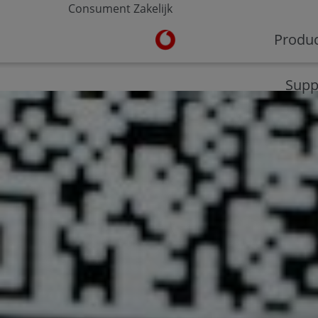
Consument
Zakelijk
Ga naar de Vodafone homepa
Produ
V-Hub
Moderne werkplek
Veilig werken
Supp