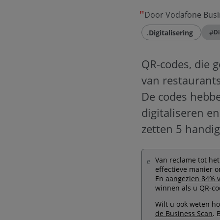
Door Vodafone Busi
Digitalisering
#
Di
QR-codes, die 
van restaurants
De codes hebbe
digitaliseren e
zetten 5 handig
Van reclame tot he
effectieve manier o
En
aangezien
84% v
winnen als u QR-co
Wilt u ook weten h
de Business Scan
. 