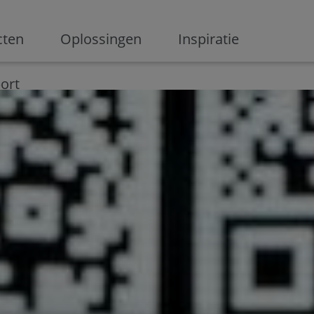
ge
cten
Oplossingen
Inspiratie
Digitalisering
Ondernemen
Digital marketing
Innovati
ort