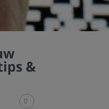
uw
tips &
klik om de deellinks te openen