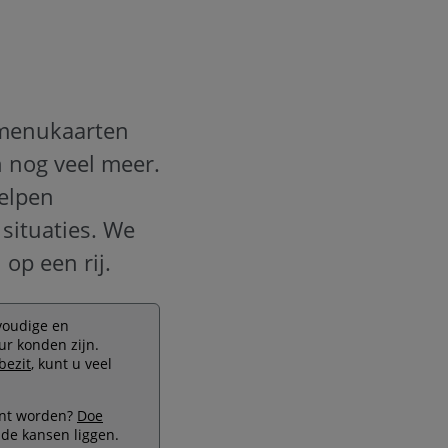
m menukaarten
 nog veel meer.
elpen
 situaties. We
op een rij.
voudige en
ur konden zijn.
bezit
, kunt u veel
kunt worden?
Doe
 de kansen liggen.